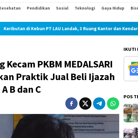
Kesehatan
Pendidikan
Sosial
Teknologi
Gaya Hidup
Bis
ebun PT LAU Landak, 3 Ruang Kantor dan Kendaraan Dirusak Usa
IKUTI
ang Kecam PKBM MEDALSARI
an Praktik Jual Beli Ijazah
 A B dan C
POS T