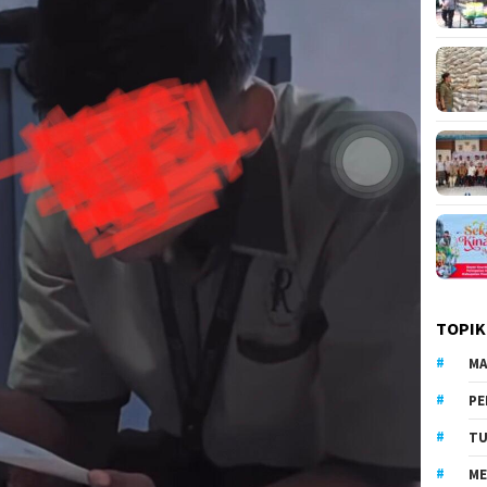
TOPIK
MA
PE
TU
ME