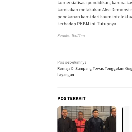
komersialisasi pendidikan, karena kas
kami akan melakukan Aksi Demonstr
penekanan kami dari kaum intelektu
terhadap PKBM ini. Tutupnya
Penulis: Ted/Tim
Navigasi
Pos sebelumnya
Remaja Di Sampang Tewas Tenggelam Ge
pos
Layangan
POS TERKAIT