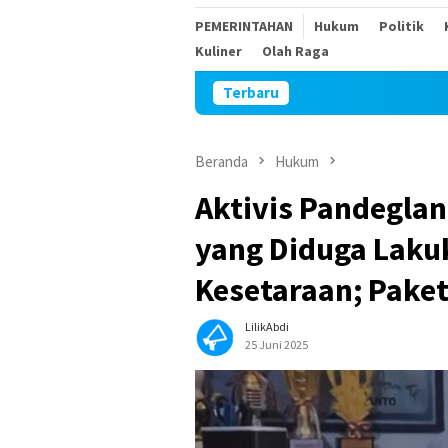
PEMERINTAHAN
Hukum
Politik
Kuliner
Olah Raga
Terbaru
Keributan di K
Beranda
Hukum
Aktivis Pandegl
yang Diduga Lakuk
Kesetaraan; Paket
LilikAbdi
25 Juni 2025