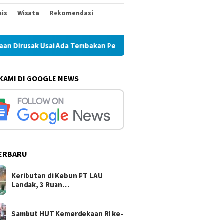
nis
Wisata
Rekomendasi
i Ada Tembakan Peringatan
Sambut HUT Kemerdekaan RI ke
 KAMI DI GOOGLE NEWS
ERBARU
Keributan di Kebun PT LAU
Landak, 3 Ruan…
Sambut HUT Kemerdekaan RI ke-