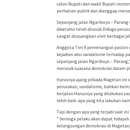
calon Bupati dan wakil Bupati nomor 
perhatian publik dan dianggap meru
Sepanjang jalan Ngariboyo – Parang s
diketahui telah dirusak.Diduga peru
sangat disayangkan oleh berbagai p
Anggota Tim 9 pemenangan paslon n
kejadian aksi vandalisme terhadap pa
sepanjang jalan Ngariboyo – Parang,”
merusak suasana demokrasi dalam pi
Harusnya ajang pilkada Magetan ini se
perusakan, vandalisme, bahkan bentrok
berjalan.Harusnya yang dilakukan saa
lebih baik. apa yang kita lakukan nan
Tapi dengan apa yang terjadi saat i
” Semoga pelaku akan dapat hidayah 
kelangsungan demokrasi di Magetan,”