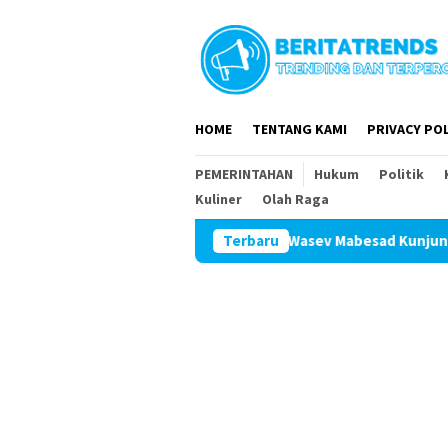
Loncat
ke
konten
HOME
TENTANG KAMI
PRIVACY POL
PEMERINTAHAN
Hukum
Politik
Kuliner
Olah Raga
Tim Wasev Mabesad Kunjungi TMMD ke 129 
Terbaru