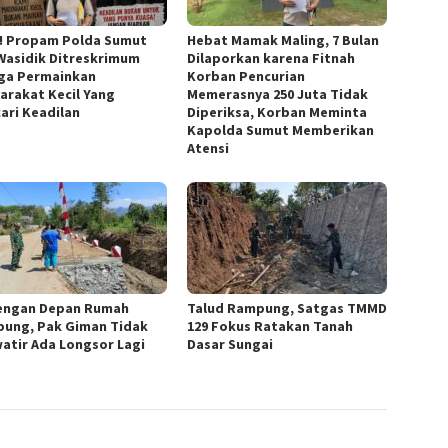
s! Propam Polda Sumut
Hebat Mamak Maling, 7 Bulan
Wasidik Ditreskrimum
Dilaporkan karena Fitnah
ga Permainkan
Korban Pencurian
arakat Kecil Yang
Memerasnya 250 Juta Tidak
ari Keadilan
Diperiksa, Korban Meminta
Kapolda Sumut Memberikan
Atensi
engan Depan Rumah
Talud Rampung, Satgas TMMD
ung, Pak Giman Tidak
129 Fokus Ratakan Tanah
atir Ada Longsor Lagi
Dasar Sungai