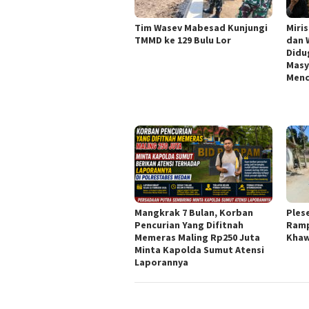
Tim Wasev Mabesad Kunjungi
Miri
TMMD ke 129 Bulu Lor
dan 
Didu
Masy
Menc
Mangkrak 7 Bulan, Korban
Ples
Pencurian Yang Difitnah
Ramp
Memeras Maling Rp250 Juta
Khaw
Minta Kapolda Sumut Atensi
Laporannya