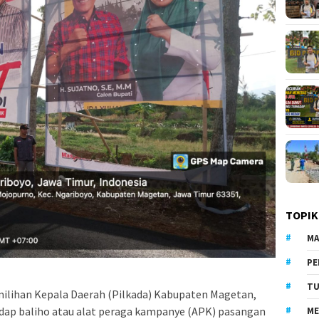
TOPIK
MA
PE
TU
ilihan Kepala Daerah (Pilkada) Kabupaten Magetan,
adap baliho atau alat peraga kampanye (APK) pasangan
ME