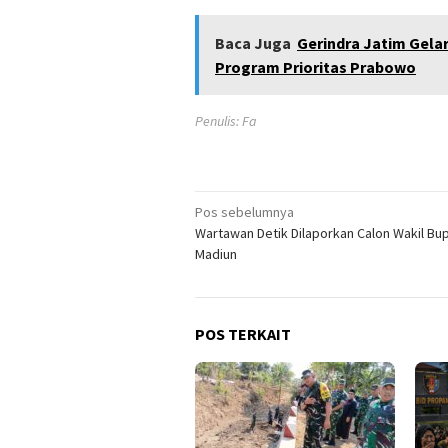
Baca Juga
Gerindra Jatim Gelar
Program Prioritas Prabowo
Penulis: Fa
Navigasi
Pos sebelumnya
Wartawan Detik Dilaporkan Calon Wakil Bup
pos
Madiun
POS TERKAIT