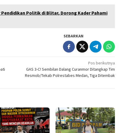
 Pendidikan Politik di Blitar, Dorong Kader Pahami
SEBARKAN
Pos berikutnya
ati
GAS 3-C! Sembilan Dalang Curanmor Ditangkap Tim
Resmob/Tekab Polrestabes Medan, Tiga Ditembak