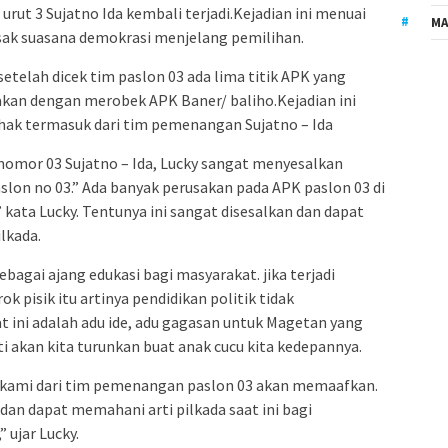
urut 3 Sujatno Ida kembali terjadi.Kejadian ini menuai
MA
sak suasana demokrasi menjelang pemilihan.
etelah dicek tim paslon 03 ada lima titik APK yang
sakan dengan merobek APK Baner/ baliho.Kejadian ini
ihak termasuk dari tim pemenangan Sujatno – Ida
omor 03 Sujatno – Ida, Lucky sangat menyesalkan
slon no 03.” Ada banyak perusakan pada APK paslon 03 di
 kata Lucky. Tentunya ini sangat disesalkan dan dapat
lkada.
bagai ajang edukasi bagi masyarakat. jika terjadi
 pisik itu artinya pendidikan politik tidak
t ini adalah adu ide, adu gagasan untuk Magetan yang
ti akan kita turunkan buat anak cucu kita kedepannya.
ni kami dari tim pemenangan paslon 03 akan memaafkan.
dan dapat memahani arti pilkada saat ini bagi
 ujar Lucky.