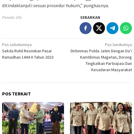
ditindaklanjuti sesuai prosedur hukum,” pungkasnya.
Penulis: Efa
SEBARKAN
Navigasi
Pos sebelumnya
Pos berikutnya
Sekda Rohil Resmikan Pasar
Dirbinmas Polda Jatim Dengan Da’i
pos
Ramadhan 1444 H Tahun 2023
Kamtibmas Magetan, Dorong
Tingkatkan Partisipasi Dan
Kesadaran Masyarakat
POS TERKAIT