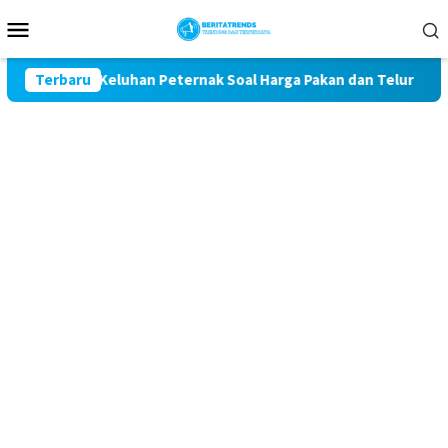
Loncat
Menu
ke
Mobile
konten
Kawal Keluhan Peternak Soal Harga Pakan dan Telur
Terbaru
TAK