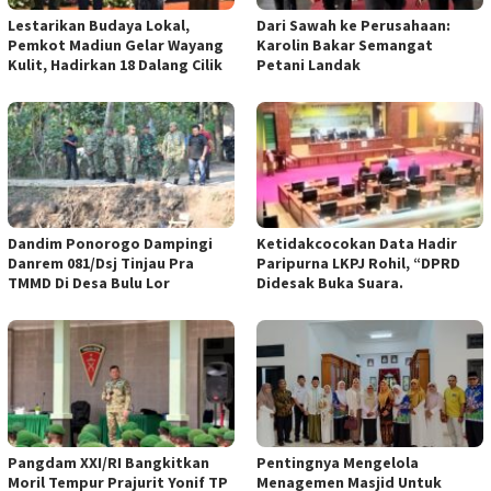
Lestarikan Budaya Lokal,
Dari Sawah ke Perusahaan:
Pemkot Madiun Gelar Wayang
Karolin Bakar Semangat
Kulit, Hadirkan 18 Dalang Cilik
Petani Landak
Dandim Ponorogo Dampingi
Ketidakcocokan Data Hadir
Danrem 081/Dsj Tinjau Pra
Paripurna LKPJ Rohil, “DPRD
TMMD Di Desa Bulu Lor
Didesak Buka Suara.
Pangdam XXI/RI Bangkitkan
Pentingnya Mengelola
Moril Tempur Prajurit Yonif TP
Menagemen Masjid Untuk