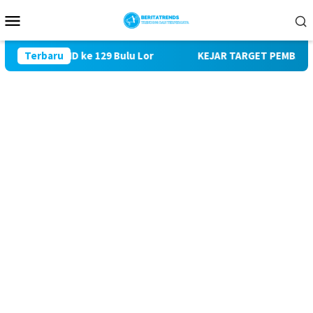
Loncat
Menu
ke
Mobile
konten
i TMMD ke 129 Bulu Lor
Terbaru
KEJAR TARGET PEMBANGUNAN SAS