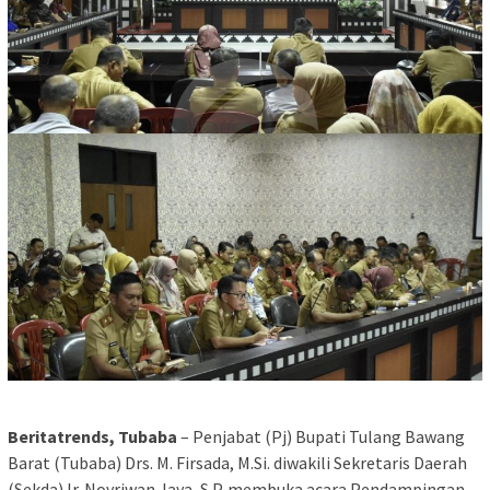
Beritatrends, Tubaba
– Penjabat (Pj) Bupati Tulang Bawang
Barat (Tubaba) Drs. M. Firsada, M.Si. diwakili Sekretaris Daerah
(Sekda) Ir. Novriwan Jaya, S.P. membuka acara Pendampingan