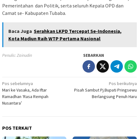
Pemerintahan dan Politik, serta seluruh Kepala OPD dan
Camat se- Kabupaten Tubaba.
Baca Juga
Serahkan LKPD Tercepat Se-Indonesia,
Kota Madiun Raih WTP Pertama Nasional
Penulis: Zainudin
SEBARKAN
Navigasi
Pos sebelumnya
Pos berikutnya
Mari ke Vasaka, Ada Iftar
Pisah Sambut Pj.Bupati Pringsewu
pos
Ramadhan ‘Rasa Rempah
Berlangsung Penuh Haru
Nusantara’
POS TERKAIT