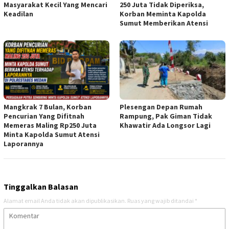
Masyarakat Kecil Yang Mencari
250 Juta Tidak Diperiksa,
Keadilan
Korban Meminta Kapolda
Sumut Memberikan Atensi
Mangkrak 7 Bulan, Korban
Plesengan Depan Rumah
Pencurian Yang Difitnah
Rampung, Pak Giman Tidak
Memeras Maling Rp250 Juta
Khawatir Ada Longsor Lagi
Minta Kapolda Sumut Atensi
Laporannya
Tinggalkan Balasan
Alamat email Anda tidak akan dipublikasikan.
Ruas yang wajib ditandai
*