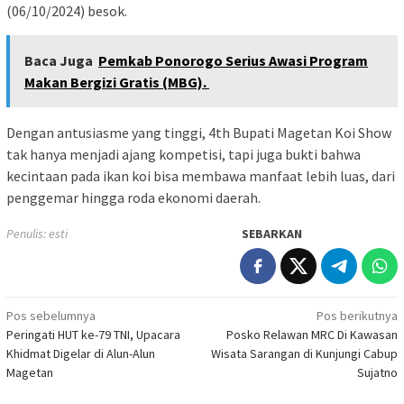
(06/10/2024) besok.
Baca Juga
Pemkab Ponorogo Serius Awasi Program
Makan Bergizi Gratis (MBG).
Dengan antusiasme yang tinggi, 4th Bupati Magetan Koi Show
tak hanya menjadi ajang kompetisi, tapi juga bukti bahwa
kecintaan pada ikan koi bisa membawa manfaat lebih luas, dari
penggemar hingga roda ekonomi daerah.
Penulis: esti
SEBARKAN
Navigasi
Pos sebelumnya
Pos berikutnya
Peringati HUT ke-79 TNI, Upacara
Posko Relawan MRC Di Kawasan
pos
Khidmat Digelar di Alun-Alun
Wisata Sarangan di Kunjungi Cabup
Magetan
Sujatno