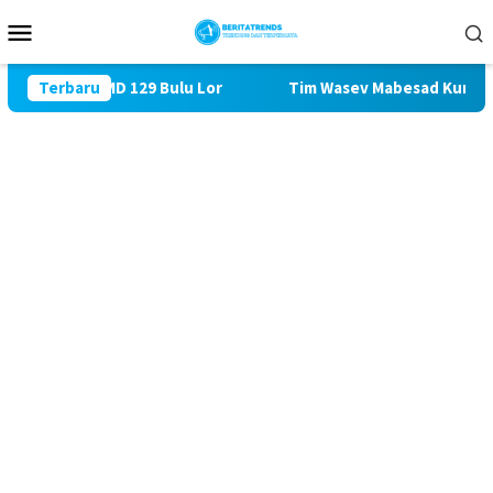
Loncat
Menu
ke
Mobile
konten
ik TMMD 129 Bulu Lor
Terbaru
Tim Wasev Mabesad Kunjungi TMMD 