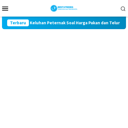
Loncat
Menu
ke
Mobile
konten
 Kawal Keluhan Peternak Soal Harga Pakan dan Telur
Terbaru
TA