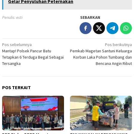
Gelar Penyuluhan Peternakan
Penulis: esti
SEBARKAN
Navigasi
Pos sebelumnya
Pos berikutnya
Mantap! Polsek Pancur Batu
Pemkab Magetan Santuni Keluarga
pos
Tetapkan 6 Terduga Begal Sebagai
Korban Laka Pohon Tumbang dan
Tersangka
Bencana Angin Ribut
POS TERKAIT