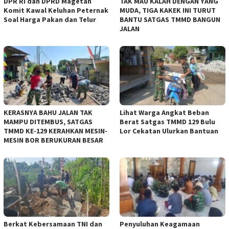
DPR RI dan DPRD Magetan
TAK MAU KALAH DENGAN YANG
Komit Kawal Keluhan Peternak
MUDA, TIGA KAKEK INI TURUT
Soal Harga Pakan dan Telur
BANTU SATGAS TMMD BANGUN
JALAN
KERASNYA BAHU JALAN TAK
Lihat Warga Angkat Beban
MAMPU DITEMBUS, SATGAS
Berat Satgas TMMD 129 Bulu
TMMD KE-129 KERAHKAN MESIN-
Lor Cekatan Ulurkan Bantuan
MESIN BOR BERUKURAN BESAR
Berkat Kebersamaan TNI dan
Penyuluhan Keagamaan