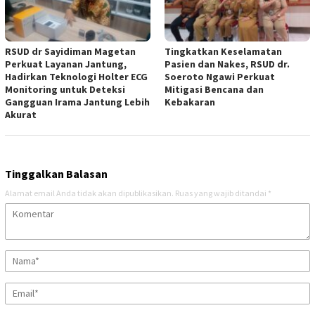
RSUD dr Sayidiman Magetan
Tingkatkan Keselamatan
Perkuat Layanan Jantung,
Pasien dan Nakes, RSUD dr.
Hadirkan Teknologi Holter ECG
Soeroto Ngawi Perkuat
Monitoring untuk Deteksi
Mitigasi Bencana dan
Gangguan Irama Jantung Lebih
Kebakaran
Akurat
Tinggalkan Balasan
Alamat email Anda tidak akan dipublikasikan.
Ruas yang wajib ditandai
*