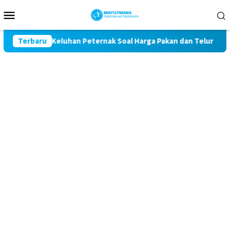
Loncat
Menu
ke
Mobile
konten
 Kawal Keluhan Peternak Soal Harga Pakan dan Telur
Terbaru
TA