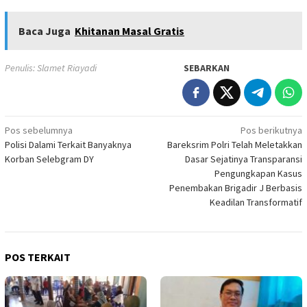
Baca Juga
Khitanan Masal Gratis
Penulis: Slamet Riayadi
SEBARKAN
Navigasi
Pos sebelumnya
Pos berikutnya
Polisi Dalami Terkait Banyaknya
Bareksrim Polri Telah Meletakkan
pos
Korban Selebgram DY
Dasar Sejatinya Transparansi
Pengungkapan Kasus
Penembakan Brigadir J Berbasis
Keadilan Transformatif
POS TERKAIT