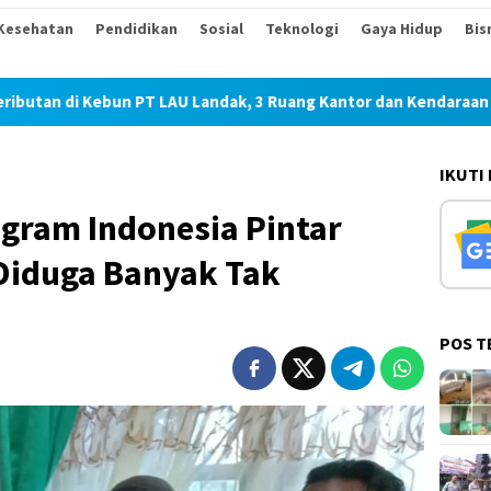
Kesehatan
Pendidikan
Sosial
Teknologi
Gaya Hidup
Bis
un PT LAU Landak, 3 Ruang Kantor dan Kendaraan Dirusak Usai 
IKUTI
gram Indonesia Pintar
Diduga Banyak Tak
POS T