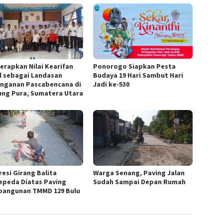
Terapkan Nilai Kearifan
Ponorogo Siapkan Pesta
l sebagai Landasan
Budaya 19 Hari Sambut Hari
nganan Pascabencana di
Jadi ke-530
ung Pura, Sumatera Utara
resi Girang Balita
Warga Senang, Paving Jalan
epeda Diatas Paving
Sudah Sampai Depan Rumah
angunan TMMD 129 Bulu