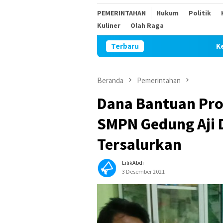
PEMERINTAHAN
Hukum
Politik
Kuliner
Olah Raga
Terbaru
Keributan di Keb
Beranda
Pemerintahan
Dana Bantuan Pro
SMPN Gedung Aji 
Tersalurkan
LilikAbdi
3 Desember 2021