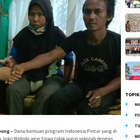
TOPIK
MA
PE
TU
pung –
Dana bantuan program Indonesia Pintar yang di
ME
 Joko Widodo agar Siswa tidak putus sekolah dengan