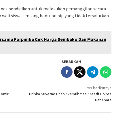
dinas pendidikan untuk melakukan pemanggilan secara
n wali siswa tentang bantuan pip yang tidak tersalurkan
rsama Forpimka Cek Harga Sembako Dan Makanan
SEBARKAN
Pos berikutnya
 Amir:
Bripka Suyetno Bhabinkamtibmas Kreatif Polres
Batu bara