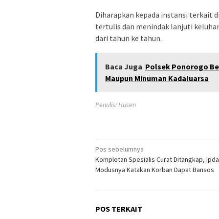
Diharapkan kepada instansi terkait 
tertulis dan menindak lanjuti keluha
dari tahun ke tahun.
Baca Juga
Polsek Ponorogo Be
Maupun Minuman Kadaluarsa
Penulis: Husen
Navigasi
Pos sebelumnya
Komplotan Spesialis Curat Ditangkap, Ipda
pos
Modusnya Katakan Korban Dapat Bansos
POS TERKAIT