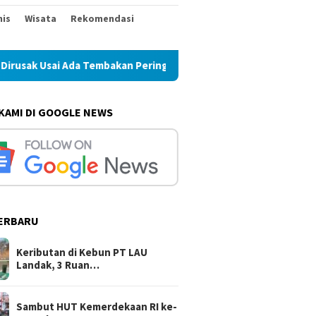
nis
Wisata
Rekomendasi
Ada Tembakan Peringatan
Sambut HUT Kemerdekaan RI ke-8
 KAMI DI GOOGLE NEWS
ERBARU
Keributan di Kebun PT LAU
Landak, 3 Ruan…
Sambut HUT Kemerdekaan RI ke-