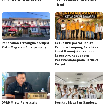
REHAB RTLH TMMD KE-129
27 Lilin Perlawanan Melawan
Tirani
Penahanan Tersangka Korupsi
Ketua DPD partai Hanura
Pokir Magetan Diperpanjang
Propinsi Lampung Serahkan
Surat Penunjukan sebagai
ketua DPC Kabupaten
Pesawaran,Kepada Harun Al-
Rasyid
DPRD Minta Pengusaha
Pemkab Magetan Gandeng