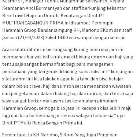
Kasmir ST, Manager Tehnik Muhammad Safriyanto, Kepala
Keamanan Andi Burmansyah dan staff berkunjung kekantor
Biro Travel Haji dan Umroh, Kedatangan Dirut PT
MULTIRANCABANGUN PRIMA ini disambut Pemimpin
Haramain Gruop Bandar lampung KH, Mariono SKom dan staff
,Selasa (21/03/2023)Pukul 14.00 wib sampai dengan selesai.
Acara silaturahmi ini berlangsung kurang lebih dua jam ini
membahas banyak hal terutama di bidang umroh dan haji yang
tentu saja sangat bermanfaat bagi para managemen
perusahaan yang bergerak di bidang konstruksi ini ” kunjungan
silaturahmi ini kita lakukan agar kita tahu dan bisa belajar
dalam bisnis travel haji dan umroh serta menambah wawasan
dan pengetahuan dalam bidang haji dan umroh, dan tentu saja
saya sangat berterima kasih atas keramahan pimpinan
Haramien Gruop, semoga biro jasa ini kedepan bisa lebih maju
lagi dan bisa berkembang di semua wilayah Indonesia,” ujar
Dirut PT.Multi Ranca Bangun Prima ini.
Sementara itu KH Mariono, S.Kom Yang Juga Pimpinan