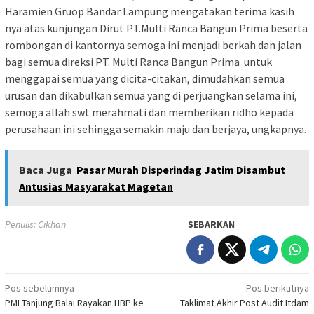
Haramien Gruop Bandar Lampung mengatakan terima kasih
nya atas kunjungan Dirut PT.Multi Ranca Bangun Prima beserta
rombongan di kantornya semoga ini menjadi berkah dan jalan
bagi semua direksi PT. Multi Ranca Bangun Prima untuk
menggapai semua yang dicita-citakan, dimudahkan semua
urusan dan dikabulkan semua yang di perjuangkan selama ini,
semoga allah swt merahmati dan memberikan ridho kepada
perusahaan ini sehingga semakin maju dan berjaya, ungkapnya.
Baca Juga
Pasar Murah Disperindag Jatim Disambut
Antusias Masyarakat Magetan
Penulis: Cikhan
SEBARKAN
Navigasi
Pos sebelumnya
Pos berikutnya
PMI Tanjung Balai Rayakan HBP ke
Taklimat Akhir Post Audit Itdam
pos