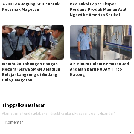
7.700 Ton Jagung SPHP untuk
Bea Cukai Lepas Ekspor
Peternak Magetan
Perdana Produk Mainan Asal
Ngawi ke Amerika Serikat
Membuka Tabungan Pangan
Air Minum Dalam Kemasan Jadi
Negara! Siswa SMKN 3 Madiun
Andalan Baru PUDAM Tirto
Belajar Langsung di Gudang
Katong
Bulog Magetan
Tinggalkan Balasan
Alamat email Anda tidak akan dipublikasikan.
Ruas yang wajib ditandai
*