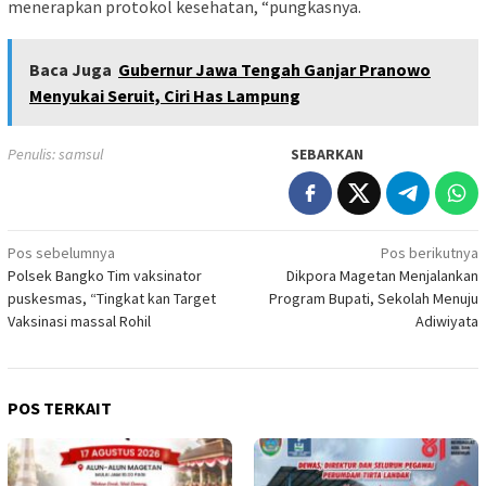
menerapkan protokol kesehatan, “pungkasnya.
Baca Juga
Gubernur Jawa Tengah Ganjar Pranowo
Menyukai Seruit, Ciri Has Lampung
Penulis: samsul
SEBARKAN
Navigasi
Pos sebelumnya
Pos berikutnya
Polsek Bangko Tim vaksinator
Dikpora Magetan Menjalankan
pos
puskesmas, “Tingkat kan Target
Program Bupati, Sekolah Menuju
Vaksinasi massal Rohil
Adiwiyata
POS TERKAIT