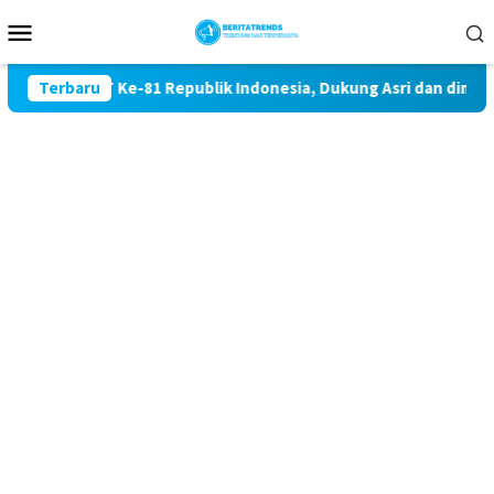
Loncat
Menu
ke
Mobile
konten
tan HUT Ke-81 Republik Indonesia, Dukung Asri dan dimaknai u
Terbaru