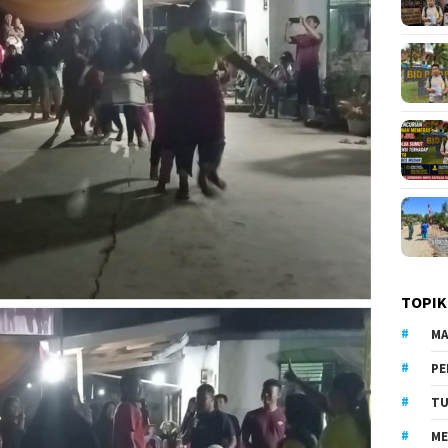
TOPIK
MA
PE
TU
ME