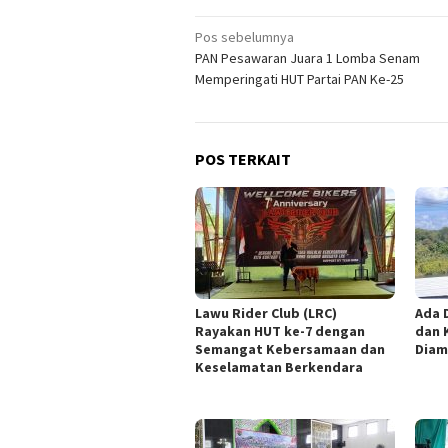
Navigasi
Pos sebelumnya
PAN Pesawaran Juara 1 Lomba Senam
pos
Memperingati HUT Partai PAN Ke-25
POS TERKAIT
Lawu Rider Club (LRC)
Ada 
Rayakan HUT ke-7 dengan
dan 
Semangat Kebersamaan dan
Diam
Keselamatan Berkendara