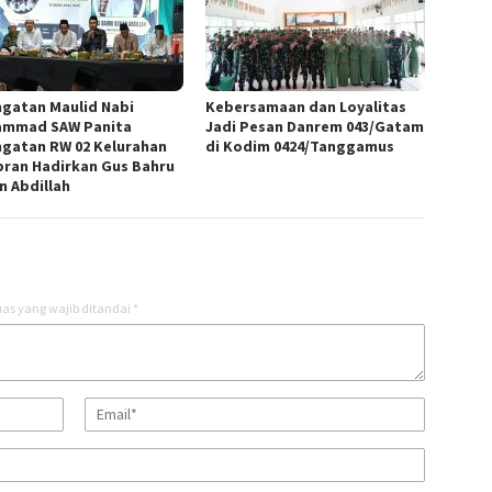
ngatan Maulid Nabi
Kebersamaan dan Loyalitas
mmad SAW Panita
Jadi Pesan Danrem 043/Gatam
ngatan RW 02 Kelurahan
di Kodim 0424/Tanggamus
ran Hadirkan Gus Bahru
n Abdillah
as yang wajib ditandai
*