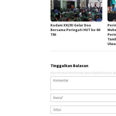
Kodam XXI/RI Gelar Doa
Peri
Bersama Peringati HUT ke-80
Muha
TNI
Peri
Tamb
Ulwa
Tinggalkan Balasan
Alamat email Anda tidak akan dipublikasikan.
Ru