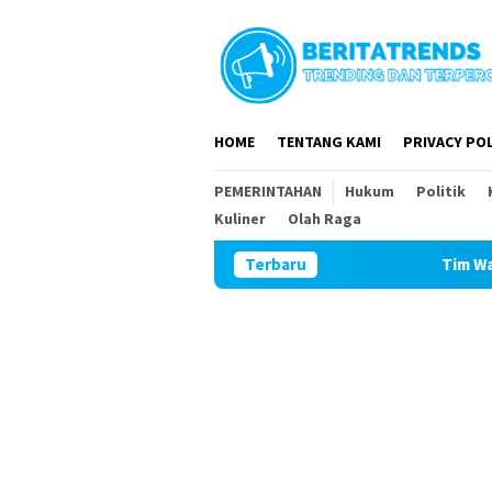
Loncat
ke
konten
HOME
TENTANG KAMI
PRIVACY POL
PEMERINTAHAN
Hukum
Politik
Kuliner
Olah Raga
Terbaru
Tim Wasev Mabesad Kunjun