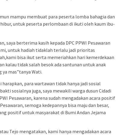
namun mampu membuat para peserta lomba bahagia dan
ur, untuk peserta perlombaan di ikuti oleh kaum ibu-
n, saya berterima kasih kepada DPC PPWI Pesawaran
, untuk hadiah tidaklah terlalu jadi prioritas
lah,kami bisa ikut serta memeriahkan hari kemerdekaan
dan kalau tidak salah besok ada santunan untuk anak
g ya mas”tanya Wati.
i harapkan, para wartawan tidak hanya jadi sosial
 bakti sosialnya juga, saya mewakili warga dusun Cidadi
PWI Pesawaran, karena sudah mengadakan acara positif
I Pesawaran, semoga kedepannya bisa maju dan besar,
ang positif untuk masyarakat di Bumi Andan Jejama
atau Tejo mengatakan, kami hanya mengadakan acara