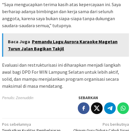
“Saya mengucapkan terima kasih atas kepercayaan ini. Saya
berharap adanya bimbingan dan kerja sama dari seluruh
anggota, karena saya bukan siapa-siapa tanpa dukungan
saudara-saudara semua,” tutupnya.
Baca Juga
Pemandu Lagu Aurora Karaoke Magetan
Turun Jalan Bagikan Takjil
Evaluasi dan restrukturisasi ini diharapkan menjadi langkah
awal bagi DPD For WIN Lampung Selatan untuk lebih aktif,
solid, dan mampu menjalankan program organisasi secara
maksimal di masa mendatang.
Penulis: Zaenuddin
SEBARKAN
Navigasi
Pos sebelumnya
Pos berikutnya
Tingkatkan Kualitas Pembelajaran,
Oknum Guru Diduga Cabuli Siswi