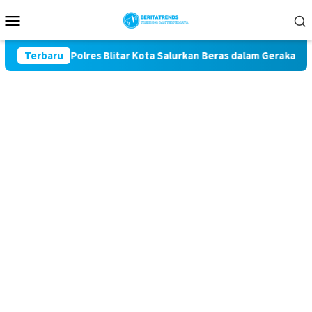
Loncat
Menu
ke
Mobile
konten
-81, Polres Blitar Kota Salurkan Beras dalam Gerakan Pangan M
Terbaru