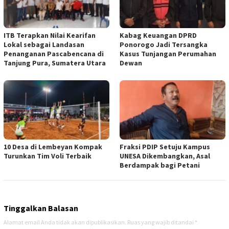
ITB Terapkan Nilai Kearifan
Kabag Keuangan DPRD
Lokal sebagai Landasan
Ponorogo Jadi Tersangka
Penanganan Pascabencana di
Kasus Tunjangan Perumahan
Tanjung Pura, Sumatera Utara
Dewan
10 Desa di Lembeyan Kompak
Fraksi PDIP Setuju Kampus
Turunkan Tim Voli Terbaik
UNESA Dikembangkan, Asal
Berdampak bagi Petani
Tinggalkan Balasan
Alamat email Anda tidak akan dipublikasikan.
Ruas yang wajib ditandai
*