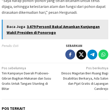
“Saya harap pohon-pohon yang telah ditanam untuk terus
dijaga, sehingga kelestarian alam dan fungsi dari pohon dapat
dirasakan dikemudian hari,” pesan Hergunadi.
Baca Juga
3.679 Personil Bakal Amankan Kunjungan
Wakil Presiden di Ponorogo
Penulis: Esti
SEBARKAN
Navigasi
Pos sebelumnya
Pos berikutnya
Tim Kampanye Daerah Prabowo-
Dinsos Magetan Beri Ruang Bagi
pos
Gibran Bagikan Makanan dan Susu
Disabilitas Berkarya, Ada Salon
Gratis Untuk Tangani Stunting di
dan Pijat Gratis di Lapangan
Blitar
Candirejo
POS TERKAIT