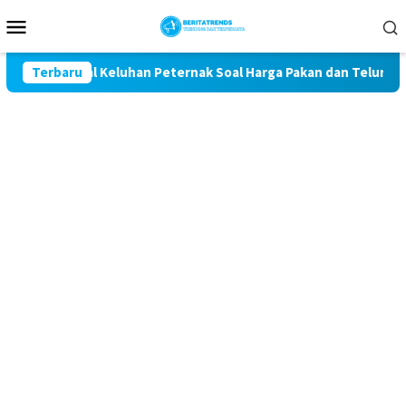
Loncat
Menu
ke
Mobile
konten
t Kawal Keluhan Peternak Soal Harga Pakan dan Telur
Terbaru
T