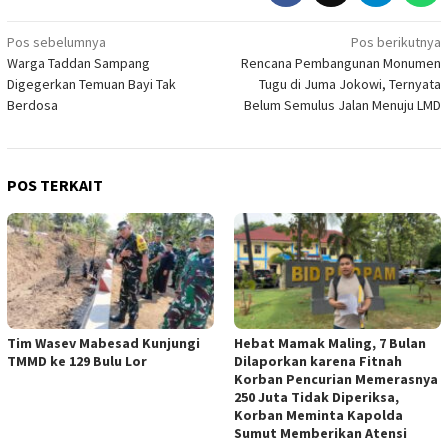
Navigasi
Pos sebelumnya
Pos berikutnya
Warga Taddan Sampang
Rencana Pembangunan Monumen
pos
Digegerkan Temuan Bayi Tak
Tugu di Juma Jokowi, Ternyata
Berdosa
Belum Semulus Jalan Menuju LMD
POS TERKAIT
Tim Wasev Mabesad Kunjungi
Hebat Mamak Maling, 7 Bulan
TMMD ke 129 Bulu Lor
Dilaporkan karena Fitnah
Korban Pencurian Memerasnya
250 Juta Tidak Diperiksa,
Korban Meminta Kapolda
Sumut Memberikan Atensi