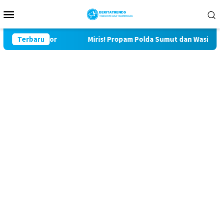
Loncat
Menu
ke
Mobile
konten
Bulu Lor
Terbaru
Miris! Propam Polda Sumut dan Wasidik Ditresk