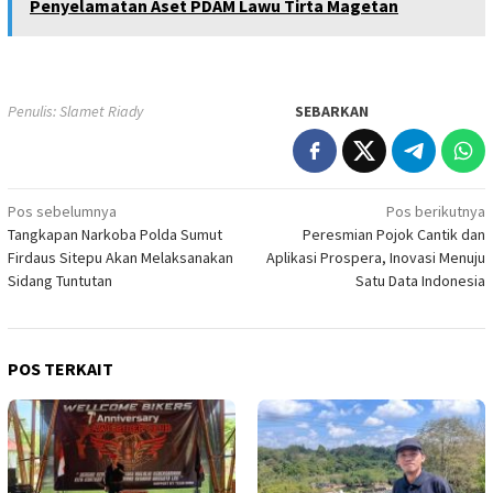
Penyelamatan Aset PDAM Lawu Tirta Magetan
Penulis: Slamet Riady
SEBARKAN
Navigasi
Pos sebelumnya
Pos berikutnya
Tangkapan Narkoba Polda Sumut
Peresmian Pojok Cantik dan
pos
Firdaus Sitepu Akan Melaksanakan
Aplikasi Prospera, Inovasi Menuju
Sidang Tuntutan
Satu Data Indonesia
POS TERKAIT