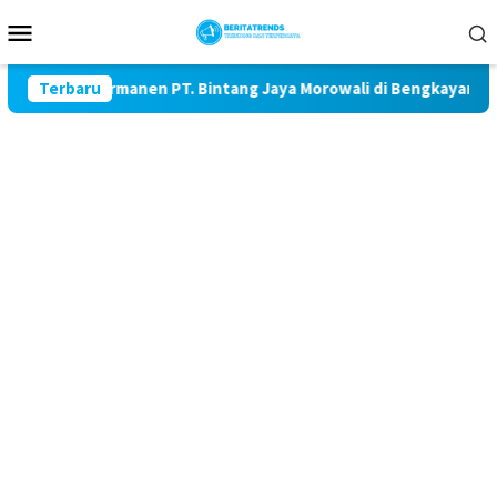
Loncat
Menu
ke
Mobile
konten
Cacat Permanen PT. Bintang Jaya Morowali di Bengkayang Abaik
Terbaru