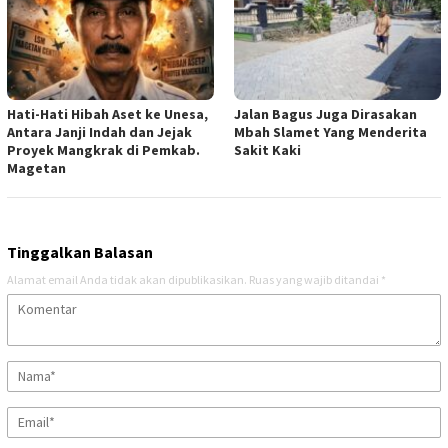
Hati-Hati Hibah Aset ke Unesa,
Jalan Bagus Juga Dirasakan
Antara Janji Indah dan Jejak
Mbah Slamet Yang Menderita
Proyek Mangkrak di Pemkab.
Sakit Kaki
Magetan
Tinggalkan Balasan
Alamat email Anda tidak akan dipublikasikan.
Ruas yang wajib ditandai
*