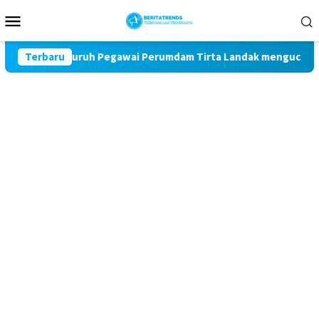
Loncat
Menu
ke
Mobile
konten
 dan Seluruh Pegawai Perumdam Tirta Landak mengucapkan Dirga
Terbaru