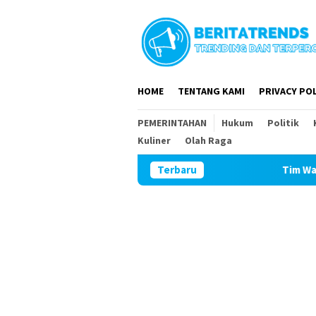
Loncat
ke
konten
HOME
TENTANG KAMI
PRIVACY POL
PEMERINTAHAN
Hukum
Politik
Kuliner
Olah Raga
Terbaru
Tim Wasev Mabesad Kunjungi T