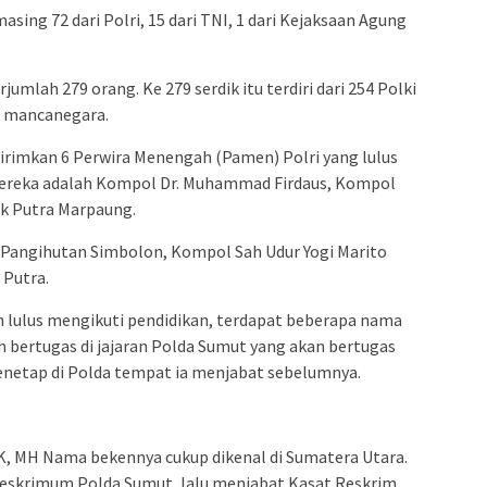
asing 72 dari Polri, 15 dari TNI, 1 dari Kejaksaan Agung
umlah 279 orang. Ke 279 serdik itu terdiri dari 254 Polki
ri mancanegara.
irimkan 6 Perwira Menengah (Pamen) Polri yang lulus
ereka adalah Kompol Dr. Muhammad Firdaus, Kompol
k Putra Marpaung.
Pangihutan Simbolon, Kompol Sah Udur Yogi Marito
 Putra.
 lulus mengikuti pendidikan, terdapat beberapa nama
 bertugas di jajaran Polda Sumut yang akan bertugas
enetap di Polda tempat ia menjabat sebelumnya.
K, MH Nama bekennya cukup dikenal di Sumatera Utara.
treskrimum Polda Sumut, lalu menjabat Kasat Reskrim