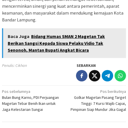
mencerminkan sinergi yang kuat antara pemerintah, aparat
keamanan, dan masyarakat dalam mendukung kemajuan Kota
Bandar Lampung.
Baca Juga
Bidang Humas SMAN 2 Magetan Tak
Berikan Sangsi Kepada Siswa Pelaku Vidio Tak
Senonoh, Mantan Bupati Angkat Bicara
Penulis: Cikhan
SEBARKAN
Navigasi
Pos sebelumnya
Pos berikutnya
Bulan Bung Karno, PDI Perjuangan
Golkar Magetan Pasang Target
pos
Magetan Tebar Benih Ikan untuk
Tinggi: 7 Kursi Wajib Capai,
Jaga Kelestarian Sungai
Pimpinan Siap Mundur Jika Gagal