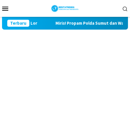
Loncat
Menu
ke
Mobile
konten
29 Bulu Lor
Terbaru
Miris! Propam Polda Sumut dan Wasidik Ditr