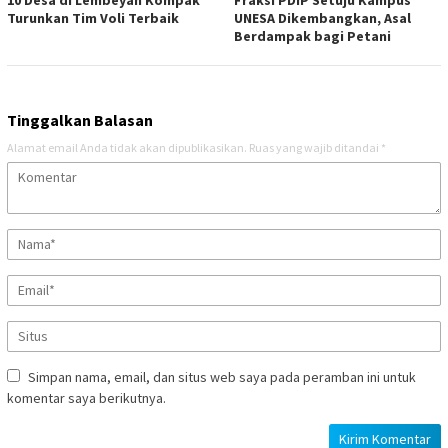
10 Desa di Lembeyan Kompak
Fraksi PDIP Setuju Kampus
Turunkan Tim Voli Terbaik
UNESA Dikembangkan, Asal
Berdampak bagi Petani
Tinggalkan Balasan
Alamat email Anda tidak akan dipublikasikan.
Ruas yang wajib ditandai
*
Simpan nama, email, dan situs web saya pada peramban ini untuk
komentar saya berikutnya.