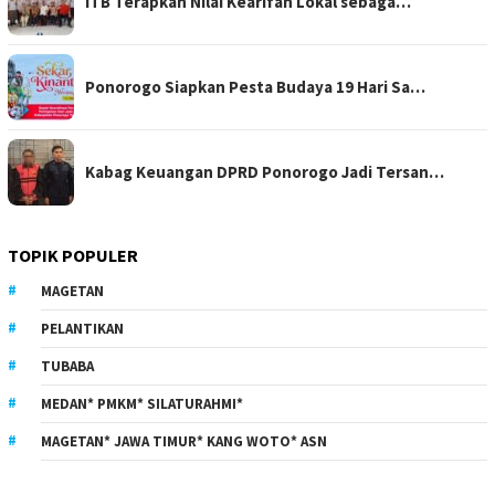
ITB Terapkan Nilai Kearifan Lokal sebaga…
Ponorogo Siapkan Pesta Budaya 19 Hari Sa…
Kabag Keuangan DPRD Ponorogo Jadi Tersan…
TOPIK POPULER
MAGETAN
PELANTIKAN
TUBABA
MEDAN* PMKM* SILATURAHMI*
MAGETAN* JAWA TIMUR* KANG WOTO* ASN