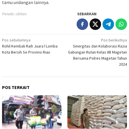
tamu undangan lainnya.
Penulis: cikhan
SEBARKAN
Navigasi
Pos sebelumnya
Pos berikutnya
Rohil Kembali Raih Juara l Lomba
Sinergitas dan Kolaborasi Razia
pos
Kota Bersih Se Provinsi Riau
Gabungan Rutan Kelas IIB Magetan
Bersama Polres Magetan Tahun
2024
POS TERKAIT