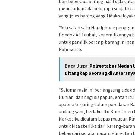
Dari beberapa barang hasil sidak atau
menuturkan ada beberapa senjata ta
yang jelas barang yang tidak selayakn
“Ada salah satu Handphone genggam 
Pondok At Taubat, kepemilikannya bel
untuk pemilik barang-barang ini nant
Rahmanto.
Baca Juga
Polrestabes Medan U
Ditangkap Seorang di Antarany
“Selama razia ini berlangsung tidak 
Hunian, dan bagi siapapun, entah it
apabila terjaring dalam peredaran B
undang yang berlaku. Itu Komitmen
Narkotika didalam Lapas maupun Rut
untuk kita sterilka dari barang-bar
bebas dari segala macam Pungutan Lia