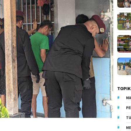
TOPIK
MA
PE
TU
ME