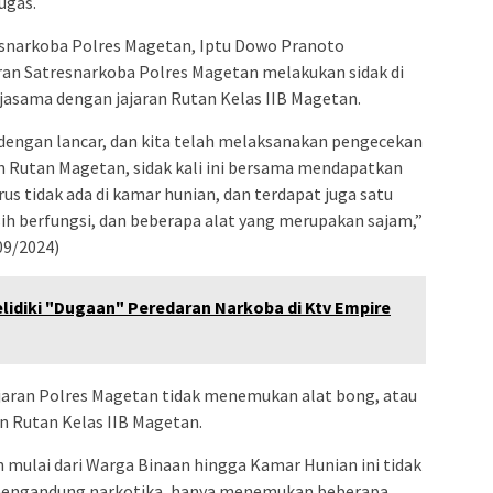
ugas.
esnarkoba Polres Magetan, Iptu Dowo Pranoto
ran Satresnarkoba Polres Magetan melakukan sidak di
jasama dengan jajaran Rutan Kelas IIB Magetan.
n dengan lancar, dan kita telah melaksanakan pengecekan
n Rutan Magetan, sidak kali ini bersama mendapatkan
s tidak ada di kamar hunian, dan terdapat juga satu
 berfungsi, dan beberapa alat yang merupakan sajam,”
09/2024)
lidiki "Dugaan" Peredaran Narkoba di Ktv Empire
 Jajaran Polres Magetan tidak menemukan alat bong, atau
n Rutan Kelas IIB Magetan.
 mulai dari Warga Binaan hingga Kamar Hunian ini tidak
mengandung narkotika, hanya menemukan beberapa