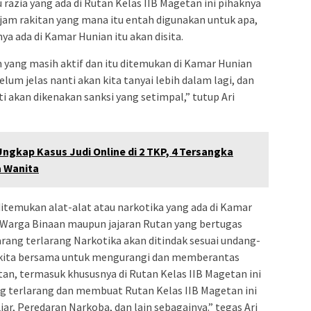
 razia yang ada di Rutan Kelas IIB Magetan ini pihaknya
jam rakitan yang mana itu entah digunakan untuk apa,
ya ada di Kamar Hunian itu akan disita.
yang masih aktif dan itu ditemukan di Kamar Hunian
um jelas nanti akan kita tanyai lebih dalam lagi, dan
i akan dikenakan sanksi yang setimpal,” tutup Ari
ngkap Kasus Judi Online di 2 TKP, 4 Tersangka
a Wanita
ditemukan alat-alat atau narkotika yang ada di Kamar
u Warga Binaan maupun jajaran Rutan yang bertugas
arang terlarang Narkotika akan ditindak sesuai undang-
 kita bersama untuk mengurangi dan memberantas
an, termasuk khususnya di Rutan Kelas IIB Magetan ini
ang terlarang dan membuat Rutan Kelas IIB Magetan ini
r, Peredaran Narkoba, dan lain sebagainya.” tegas Ari