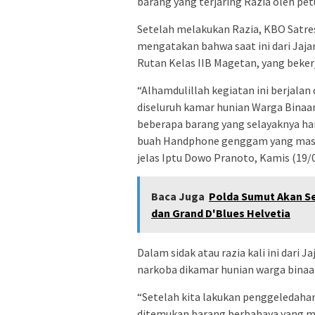
barang yang terjaring Razia oleh pet
Setelah melakukan Razia, KBO Satr
mengatakan bahwa saat ini dari Jaja
Rutan Kelas IIB Magetan, yang beker
“Alhamdulillah kegiatan ini berjala
diseluruh kamar hunian Warga Binaa
beberapa barang yang selayaknya haru
buah Handphone genggam yang masih
jelas Iptu Dowo Pranoto, Kamis (19/
Baca Juga
Polda Sumut Akan Se
dan Grand D'Blues Helvetia
Dalam sidak atau razia kali ini dari
narkoba dikamar hunian warga binaa
“Setelah kita lakukan penggeledahan
ditemukan barang berbahaya yang 