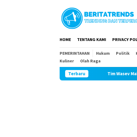
Loncat
ke
konten
HOME
TENTANG KAMI
PRIVACY POL
PEMERINTAHAN
Hukum
Politik
Kuliner
Olah Raga
Tim Wasev Mabesad Kunjungi TMMD
Terbaru