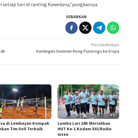
an setiap hari di ranting Kawedana,”pungkasnya.
SEBARKAN
Pos berikutnya
rah
Kontingen Seniman Reog Ponorogo ke Eropa
esa di Lembeyan Kompak
Lomba Lari 10K Meriahkan
nkan Tim Voli Terbaik
HUT Ke-1 Kodam XXI/Radin
Inten