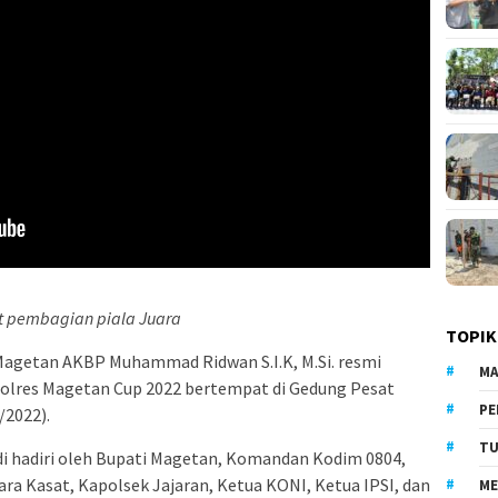
t pembagian piala Juara
TOPIK
Magetan AKBP Muhammad Ridwan S.I.K, M.Si. resmi
MA
olres Magetan Cup 2022 bertempat di Gedung Pesat
PE
/2022).
TU
di hadiri oleh Bupati Magetan, Komandan Kodim 0804,
ara Kasat, Kapolsek Jajaran, Ketua KONI, Ketua IPSI, dan
ME