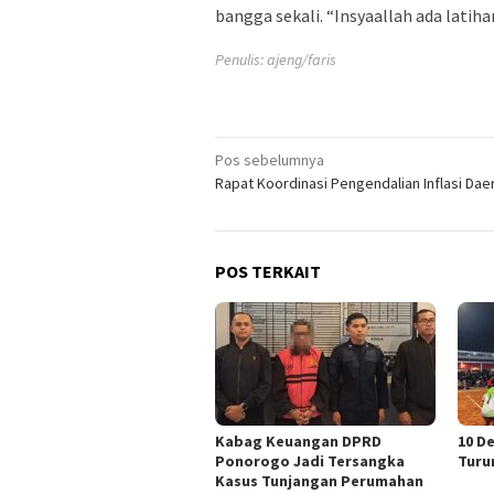
bangga sekali. “Insyaallah ada latih
Penulis: ajeng/faris
Navigasi
Pos sebelumnya
Rapat Koordinasi Pengendalian Inflasi Dae
pos
POS TERKAIT
Kabag Keuangan DPRD
10 D
Ponorogo Jadi Tersangka
Turu
Kasus Tunjangan Perumahan