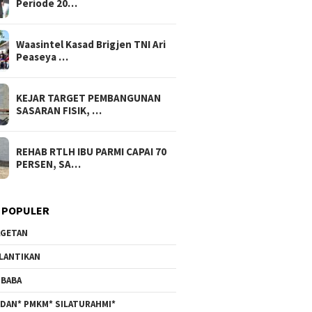
Periode 20…
Waasintel Kasad Brigjen TNI Ari
Peaseya …
KEJAR TARGET PEMBANGUNAN
SASARAN FISIK, …
REHAB RTLH IBU PARMI CAPAI 70
PERSEN, SA…
 POPULER
GETAN
LANTIKAN
BABA
DAN* PMKM* SILATURAHMI*