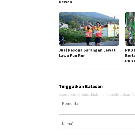
Dewan
Jual Pesona Sarangan Lewat
PKB 
Lawu Fun Run
Berl
PKB 
Tinggalkan Balasan
Alamat email Anda tidak akan dipublikasikan.
Ru