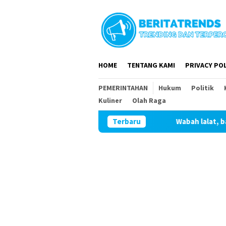
Loncat
ke
konten
HOME
TENTANG KAMI
PRIVACY POL
PEMERINTAHAN
Hukum
Politik
Kuliner
Olah Raga
Wabah lalat, bau menyengat , pe
Terbaru