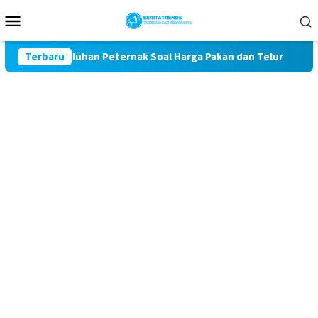
Loncat
Menu
ke
Mobile
konten
wal Keluhan Peternak Soal Harga Pakan dan Telur
Terbaru
TAK M