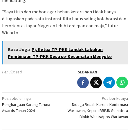
mendatang.
“Saya titip dan mohon agar beban ketertiban tidak hanya
ditugaskan pada satu instansi. Kita harus saling kolaborasi dan
berorientasi agar Magetan lebih terdepan dan maju,” tutur
Winarto.
Baca Juga
Pj. Ketua TP-PKK Landak Lakukan
Pembinaan TP-PKK Desa se-Kecamatan Menyuke
Penulis: esti
SEBARKAN
Navigasi
Pos sebelumnya
Pos berikutnya
Penghargaan Karang Taruna
Diduga Resah Karena Konfirmasi
pos
Awards Tahun 2024
Wartawan, Kepala BBPJN Sumatera
Blokir WhatsApps Wartawan