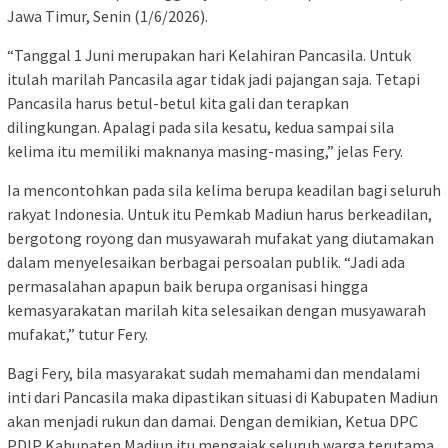
Jawa Timur, Senin (1/6/2026).
“Tanggal 1 Juni merupakan hari Kelahiran Pancasila. Untuk
itulah marilah Pancasila agar tidak jadi pajangan saja. Tetapi
Pancasila harus betul-betul kita gali dan terapkan
dilingkungan. Apalagi pada sila kesatu, kedua sampai sila
kelima itu memiliki maknanya masing-masing,” jelas Fery.
Ia mencontohkan pada sila kelima berupa keadilan bagi seluruh
rakyat Indonesia. Untuk itu Pemkab Madiun harus berkeadilan,
bergotong royong dan musyawarah mufakat yang diutamakan
dalam menyelesaikan berbagai persoalan publik. “Jadi ada
permasalahan apapun baik berupa organisasi hingga
kemasyarakatan marilah kita selesaikan dengan musyawarah
mufakat,” tutur Fery.
Bagi Fery, bila masyarakat sudah memahami dan mendalami
inti dari Pancasila maka dipastikan situasi di Kabupaten Madiun
akan menjadi rukun dan damai. Dengan demikian, Ketua DPC
PDIP Kabupaten Madiun itu mengajak seluruh warga terutama