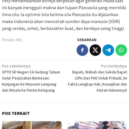
Fery menambahkan dirinya berpesan agar generasi muda saat
ini banyak menggali makna dan tujuan Pancasila yang memiliki
lima sila. Ia optimis bila kelima sila Pancasila itu dijalankan
maka Indonesia akan mencetak sumber daya manusia (SDM)
yang cerdas, sehat, berkarakter kuat, dan berdaya saing tinggi.
Penulis: MAL
SEBARKAN
Navigasi
Pos sebelumnya
Pos berikutnya
UPTD SD Negeri 16 Gedung Tataan
Bupati, Wabub dan Sekda Dapat
pos
Gelar Perpisahan Berkesan:
10% Dari PAD Untuk Pribadi, Ini
Kunjungan ke Museum Lampung
Fakta Lengkap Hak, Kewajiban dan
dan Wisata ke Pantai Ketapang
Aturan Hukumnya!
POS TERKAIT