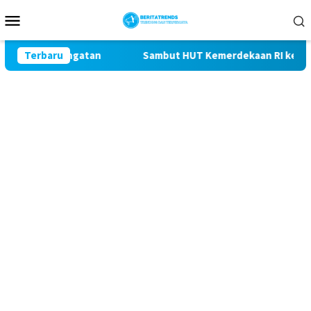
Loncat
Menu
ke
Mobile
konten
Peringatan
Terbaru
Sambut HUT Kemerdekaan RI ke-81, Polres Bli