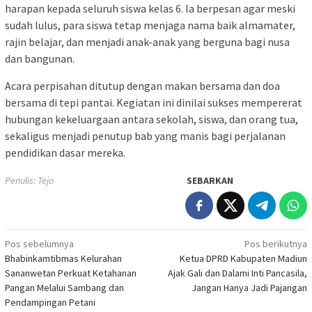
harapan kepada seluruh siswa kelas 6. Ia berpesan agar meski
sudah lulus, para siswa tetap menjaga nama baik almamater,
rajin belajar, dan menjadi anak-anak yang berguna bagi nusa
dan bangunan.
Acara perpisahan ditutup dengan makan bersama dan doa
bersama di tepi pantai. Kegiatan ini dinilai sukses mempererat
hubungan kekeluargaan antara sekolah, siswa, dan orang tua,
sekaligus menjadi penutup bab yang manis bagi perjalanan
pendidikan dasar mereka.
Penulis: Tejo
SEBARKAN
Navigasi
Pos sebelumnya
Pos berikutnya
Bhabinkamtibmas Kelurahan
Ketua DPRD Kabupaten Madiun
pos
Sananwetan Perkuat Ketahanan
Ajak Gali dan Dalami Inti Pancasila,
Pangan Melalui Sambang dan
Jangan Hanya Jadi Pajangan
Pendampingan Petani