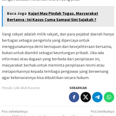
Baca Juga
Kajari Mau Pindah Tugas, Masyarakat
Bertanya : Ini Kasus Cuma Sampai Sini Sajakah ?
Uang rakyat adalah milik rakyat, dan para pejabat daerah hanya
bertugas sebagai pengelola yang dipercaya untuk
menggunakannya demi kemajuan dan kesejahteraan bersama,
bukan untuk diambil sebagai keuntungan pribadi. Jika ada
informasi atau dugaan yang berbeda dari penjelasan ini,
masyarakat berhak untuk meminta penjelasan resmi atau
melaporkannya kepada lembaga pengawas yang berwenang
agar kebenarannya bisa dibuktikan secara hukum.
Penulis: Lilik Abdi Kusuma
SEBARKAN
Navigasi
Pos sebelumnya
Pos berikutnya