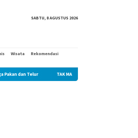
SABTU, 8 AGUSTUS 2026
nis
Wisata
Rekomendasi
TAK MAU KALAH DENGAN YANG MUDA, TIGA KAKEK INI TURUT