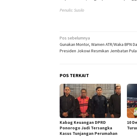
Penulis: Susilo
Navigasi
Pos sebelumnya
Gunakan Montor, Wamen ATR/Waka BPN Da
pos
Presiden Jokowi Resmikan Jembatan Pula
POS TERKAIT
Kabag Keuangan DPRD
10 D
Ponorogo Jadi Tersangka
Turu
Kasus Tunjangan Perumahan