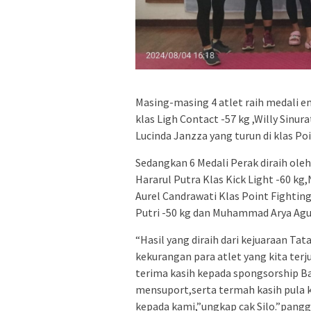
Masing-masing 4 atlet raih medali em
klas Ligh Contact -57 kg ,Willy Sinu
Lucinda Janzza yang turun di klas Poi
Sedangkan 6 Medali Perak diraih oleh
Hararul Putra Klas Kick Light -60 kg,
Aurel Candrawati Klas Point Fighting
Putri -50 kg dan Muhammad Arya Agus
“Hasil yang diraih dari kejuaraan Tat
kekurangan para atlet yang kita terj
terima kasih kepada spongsorship B
mensuport,serta termah kasih pula 
kepada kami,”ungkap cak Silo.”pangg