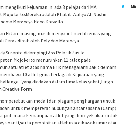
im mengikuti kejuaraan ini ada 3 pelajar dari MA
MA
t Mojokerto.Mereka adalah Khabib Wahyu Al-Nashir
ernama Marencya Nena Karvella.
gulan Hikam masing-masih menyabet medali emas yang
i Perak diraih oleh Dely dan Marencya.
y Susanto didampingi Ass.Pelatih Susilo
aten Mojokerto menurunkan 11 atlet pada
namun satu atlet atas nama Erik menagalami sakit demam
h membawa 10 atlet guna berlaga di Kejuaraan yang
hallenge “yang diadakan dalam lima kelas yakni ,Lingh
n Creative Form.
n memperebutkan medali dan piagam penghargaan untuk
i wadah untuk mempererat hubungan antar sasana (Camp)
 sejauh mana kemampuan atlet yang diproyeksikan untuk
Raya nanti,serta pembibitan atlet usia dibawah umur atau