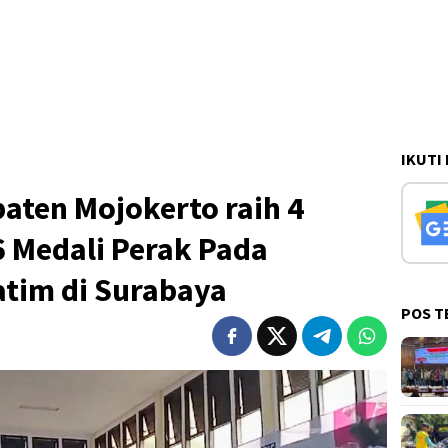
IKUTI
aten Mojokerto raih 4
6 Medali Perak Pada
atim di Surabaya
POS T