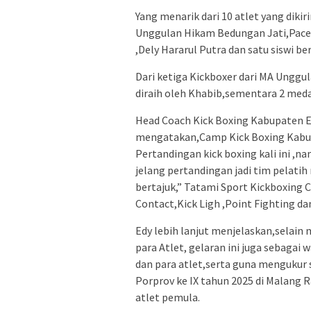
Yang menarik dari 10 atlet yang dikir
Unggulan Hikam Bedungan Jati,Pace
,Dely Hararul Putra dan satu siswi b
Dari ketiga Kickboxer dari MA Ung
diraih oleh Khabib,sementara 2 medal
Head Coach Kick Boxing Kabupaten Ed
mengatakan,Camp Kick Boxing Kabup
Pertandingan kick boxing kali ini ,
jelang pertandingan jadi tim pelati
bertajuk,” Tatami Sport Kickboxing C
Contact,Kick Ligh ,Point Fighting da
Edy lebih lanjut menjelaskan,selai
para Atlet, gelaran ini juga sebaga
dan para atlet,serta guna mengukur
Porprov ke IX tahun 2025 di Malang 
atlet pemula.