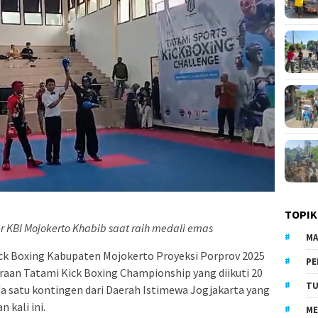
TOPIK
r KBI Mojokerto Khabib saat raih medali emas
MA
ck Boxing Kabupaten Mojokerto Proyeksi Porprov 2025
PE
araan Tatami Kick Boxing Championship yang diikuti 20
TU
 satu kontingen dari Daerah Istimewa Jogjakarta yang
 kali ini.
ME