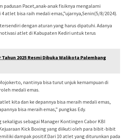
olam padusan Pacet,anak-anak fisiknya mengalami
 4 atlet bisa raih medali emas,”ujarnya,Senin(5/8/2024).
 tersendiri dengan aturan yang harus dipatuhi. Adanya
motivasi atlet di Kabupaten Kediri untuk terus
ar Tahun 2025 Resmi Dibuka Walikota Palembang
Mojokerto, nantinya bisa turut unjuk kemampuan di
roleh medali emas.
atlet kita dan ke depannya bisa meraih medali emas,
pannya bisa meraih emas,” pungkas Edy.
ng sekaligus sebagai Manager Kontingen Cabor KBI
juaraan Kick Boxing yang diikuti oleh para bibit-bibit
miliki dampak positif.Dari 10 atlet yang diturunkan pada