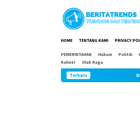
Loncat
ke
konten
HOME
TENTANG KAMI
PRIVACY POL
PEMERINTAHAN
Hukum
Politik
Kuliner
Olah Raga
Terbaru
DPR RI dan DPRD Magetan