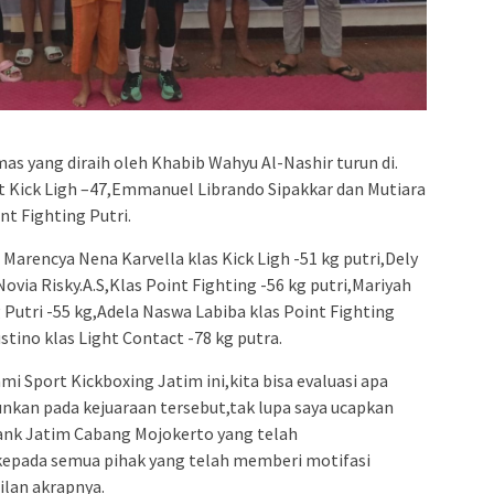
as yang diraih oleh Khabib Wahyu Al-Nashir turun di.
rat Kick Ligh –47,Emmanuel Librando Sipakkar dan Mutiara
nt Fighting Putri.
 Marencya Nena Karvella klas Kick Ligh -51 kg putri,Dely
Novia Risky.A.S,Klas Point Fighting -56 kg putri,Mariyah
 Putri -55 kg,Adela Naswa Labiba klas Point Fighting
tino klas Light Contact -78 kg putra.
ami Sport Kickboxing Jatim ini,kita bisa evaluasi apa
unkan pada kejuaraan tersebut,tak lupa saya ucapkan
ank Jatim Cabang Mojokerto yang telah
kepada semua pihak yang telah memberi motifasi
ilan akrapnya.