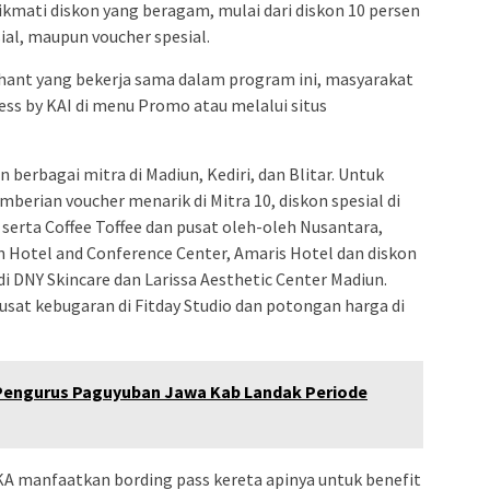
kmati diskon yang beragam, mulai dari diskon 10 persen
ial, maupun voucher spesial.
ant yang bekerja sama dalam program ini, masyarakat
ess by KAI di menu Promo atau melalui situs
 berbagai mitra di Madiun, Kediri, dan Blitar. Untuk
berian voucher menarik di Mitra 10, diskon spesial di
serta Coffee Toffee dan pusat oleh-oleh Nusantara,
on Hotel and Conference Center, Amaris Hotel dan diskon
i DNY Skincare dan Larissa Aesthetic Center Madiun.
pusat kebugaran di Fitday Studio dan potongan harga di
Pengurus Paguyuban Jawa Kab Landak Periode
A manfaatkan bording pass kereta apinya untuk benefit