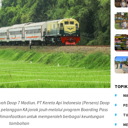
TOPIK
MA
ayah Daop 7 Madiun. PT Kereta Api Indonesia (Persero) Daop
PE
pelanggan KA jarak jauh melalui program Boarding Pass
TU
 dimanfaatkan untuk memperoleh berbagai keuntungan
tambahan
ME