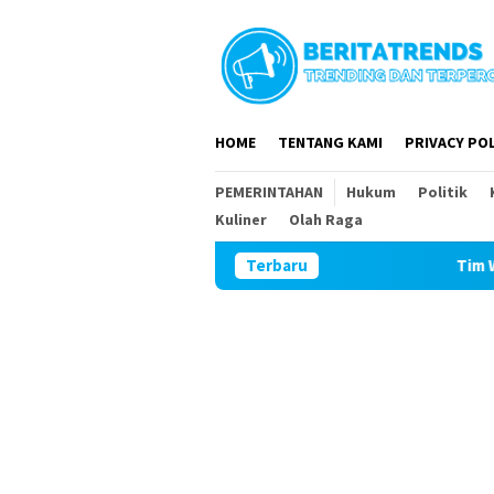
Loncat
ke
konten
HOME
TENTANG KAMI
PRIVACY POL
PEMERINTAHAN
Hukum
Politik
Kuliner
Olah Raga
Terbaru
Tim Wasev Mabesad Ku