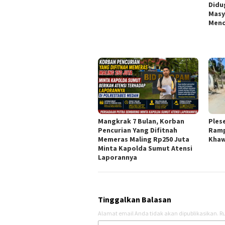
Didu
Masy
Menc
Mangkrak 7 Bulan, Korban
Ples
Pencurian Yang Difitnah
Ramp
Memeras Maling Rp250 Juta
Khaw
Minta Kapolda Sumut Atensi
Laporannya
Tinggalkan Balasan
Alamat email Anda tidak akan dipublikasikan.
Ru