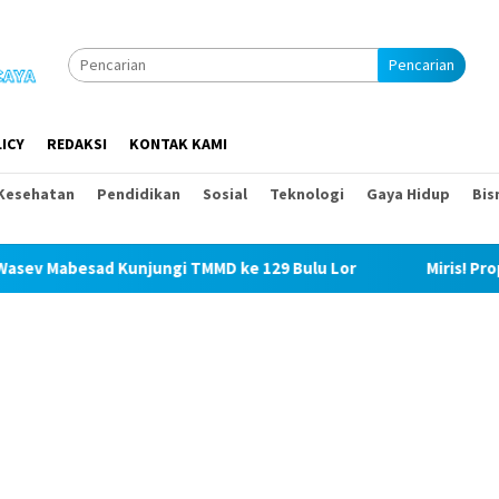
Pencarian
ICY
REDAKSI
KONTAK KAMI
Kesehatan
Pendidikan
Sosial
Teknologi
Gaya Hidup
Bis
njungi TMMD ke 129 Bulu Lor
Miris! Propam Polda Sumut 