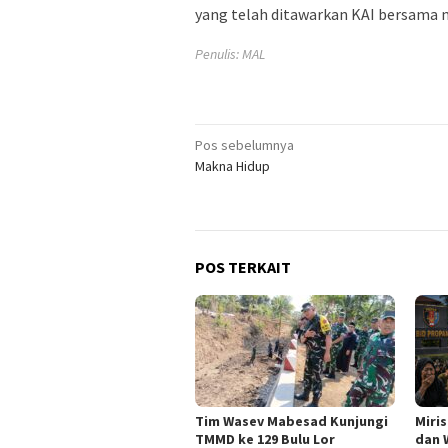
yang telah ditawarkan KAI bersama mi
Penulis: MAL
Navigasi
Pos sebelumnya
Makna Hidup
pos
POS TERKAIT
Tim Wasev Mabesad Kunjungi
Miri
TMMD ke 129 Bulu Lor
dan 