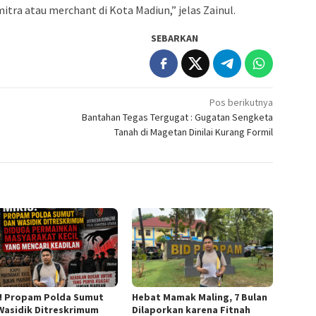
tra atau merchant di Kota Madiun,” jelas Zainul.
SEBARKAN
Pos berikutnya
Bantahan Tegas Tergugat : Gugatan Sengketa
Tanah di Magetan Dinilai Kurang Formil
s! Propam Polda Sumut
Hebat Mamak Maling, 7 Bulan
Wasidik Ditreskrimum
Dilaporkan karena Fitnah