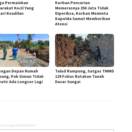
ga Permainkan
Korban Pencurian
arakat Kecil Yang
Memerasnya 250 Juta Tidak
ari Keadilan
Diperiksa, Korban Meminta
Kapolda Sumut Memberikan
Atensi
engan Depan Rumah
Talud Rampung, Satgas TMMD
ung, Pak Giman Tidak
129 Fokus Ratakan Tanah
atir Ada Longsor Lagi
Dasar Sungai
as yang wajib ditandai
*