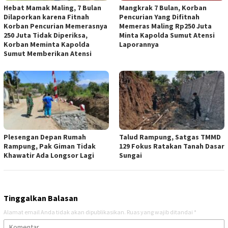
Hebat Mamak Maling, 7 Bulan
Mangkrak 7 Bulan, Korban
Dilaporkan karena Fitnah
Pencurian Yang Difitnah
Korban Pencurian Memerasnya
Memeras Maling Rp250 Juta
250 Juta Tidak Diperiksa,
Minta Kapolda Sumut Atensi
Korban Meminta Kapolda
Laporannya
Sumut Memberikan Atensi
Plesengan Depan Rumah
Talud Rampung, Satgas TMMD
Rampung, Pak Giman Tidak
129 Fokus Ratakan Tanah Dasar
Khawatir Ada Longsor Lagi
Sungai
Tinggalkan Balasan
Alamat email Anda tidak akan dipublikasikan.
Ruas yang wajib ditandai
*