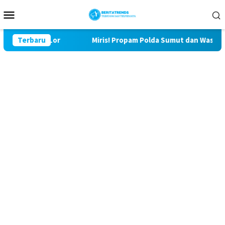
Loncat
Menu
ke
Mobile
konten
 Bulu Lor
Terbaru
Miris! Propam Polda Sumut dan Wasidik Ditresk