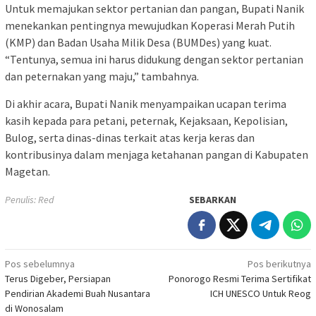
Untuk memajukan sektor pertanian dan pangan, Bupati Nanik
menekankan pentingnya mewujudkan Koperasi Merah Putih
(KMP) dan Badan Usaha Milik Desa (BUMDes) yang kuat.
“Tentunya, semua ini harus didukung dengan sektor pertanian
dan peternakan yang maju,” tambahnya.
Di akhir acara, Bupati Nanik menyampaikan ucapan terima
kasih kepada para petani, peternak, Kejaksaan, Kepolisian,
Bulog, serta dinas-dinas terkait atas kerja keras dan
kontribusinya dalam menjaga ketahanan pangan di Kabupaten
Magetan.
Penulis: Red
SEBARKAN
Navigasi
Pos sebelumnya
Pos berikutnya
Terus Digeber, Persiapan
Ponorogo Resmi Terima Sertifikat
pos
Pendirian Akademi Buah Nusantara
ICH UNESCO Untuk Reog
di Wonosalam