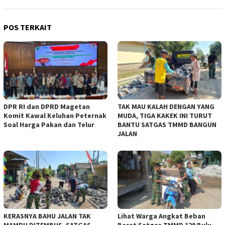
POS TERKAIT
DPR RI dan DPRD Magetan
TAK MAU KALAH DENGAN YANG
Komit Kawal Keluhan Peternak
MUDA, TIGA KAKEK INI TURUT
Soal Harga Pakan dan Telur
BANTU SATGAS TMMD BANGUN
JALAN
KERASNYA BAHU JALAN TAK
Lihat Warga Angkat Beban
MAMPU DITEMBUS, SATGAS
Berat Satgas TMMD 129 Bulu