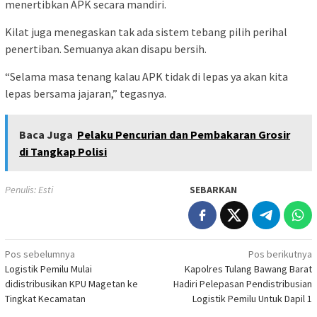
menertibkan APK secara mandiri.
Kilat juga menegaskan tak ada sistem tebang pilih perihal
penertiban. Semuanya akan disapu bersih.
“Selama masa tenang kalau APK tidak di lepas ya akan kita
lepas bersama jajaran,” tegasnya.
Baca Juga
Pelaku Pencurian dan Pembakaran Grosir
di Tangkap Polisi
Penulis: Esti
SEBARKAN
Navigasi
Pos sebelumnya
Pos berikutnya
Logistik Pemilu Mulai
Kapolres Tulang Bawang Barat
pos
didistribusikan KPU Magetan ke
Hadiri Pelepasan Pendistribusian
Tingkat Kecamatan
Logistik Pemilu Untuk Dapil 1