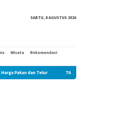
SABTU, 8 AGUSTUS 2026
nis
Wisata
Rekomendasi
 Telur
TAK MAU KALAH DENGAN YANG MUDA, TIGA KAKEK