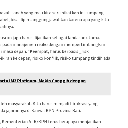
apakah tanah yang mau kita sertipikatkan ini tumpang
ntabel, bisa dipertanggungjawabkan karena apa yang kita
bahnya.
sron juga harus dijadikan sebagai landasan utama.
is pada manajemen risiko dengan mempertimbangkan
di masa depan. “Keempat, harus berbasis _risk
ran ke depan, risiko konflik, risiko tumpang tindih ada
artu IM3 Platinum, Makin Canggih dengan
oleh masyarakat. Kita harus menjadi birokrasi yang
a jajarannya di Kanwil BPN Provinsi Bali.
n, Kementerian ATR/BPN terus berupaya menjadikan