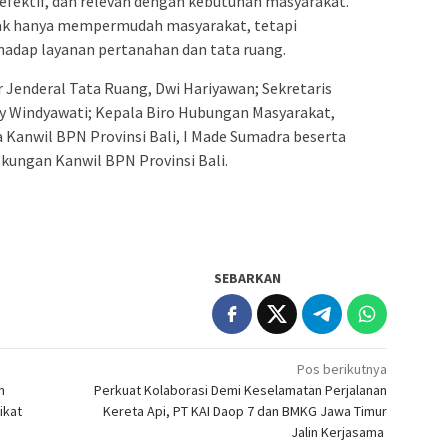
 efektif, dan relevan dengan kebutuhan masyarakat.
idak hanya mempermudah masyarakat, tetapi
adap layanan pertanahan dan tata ruang.
r Jenderal Tata Ruang, Dwi Hariyawan; Sekretaris
ny Windyawati; Kepala Biro Hubungan Masyarakat,
 Kanwil BPN Provinsi Bali, I Made Sumadra beserta
gkungan Kanwil BPN Provinsi Bali.
SEBARKAN
Pos berikutnya
n
Perkuat Kolaborasi Demi Keselamatan Perjalanan
ikat
Kereta Api, PT KAI Daop 7 dan BMKG Jawa Timur
Jalin Kerjasama