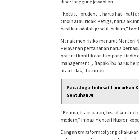
dipertanggungjawabkan.
“Kedua, _prudent_, harus hati-hati 
tindih atau tidak. Ketiga, harus aku
hasilkan adalah produk hukum,” tam
Manajemen risiko menurut Menteri Nu
Pelayanan pertanahan harus berbas
potensi konflik dan tumpang tindih 
management_, Bapak/Ibu harus berpiki
atau tidak,” tuturnya.
Baca Juga
Indosat Luncurkan K
Sentuhan AI
“Kelima, transparan, bisa dikontrol 
modern,” imbau Menteri Nusron kepad
Dengan transformasi yang dilakuka