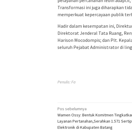
pelayanan pertanahan lebih adaptif,
Transformasi ini juga diharapkan t
memperkuat kepercayaan publik terh
Hadir dalam kesempatan ini, Direktu
Direktorat Jenderal Tata Ruang, Re
Harison Mocodompis; dan Plt. Kepala
seluruh Pejabat Administrator di lin
Penulis: Fa
Navigasi
Pos sebelumnya
Wamen Ossy: Bentuk Komitmen Tingkatka
pos
Layanan Pertanahan,Serahkan 1.571 Sertip
Elektronik di Kabupaten Batang