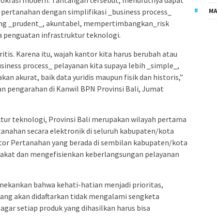
rokrasi modern. Tantangan tersebut, menurutnya dapat
MA
n pertanahan dengan simplifikasi _business process_
ng _prudent_, akuntabel, mempertimbangkan_risk
 penguatan infrastruktur teknologi.
ritis. Karena itu, wajah kantor kita harus berubah atau
siness process_ pelayanan kita supaya lebih _simple_,
an akurat, baik data yuridis maupun fisik dan historis,”
n pengarahan di Kanwil BPN Provinsi Bali, Jumat
tur teknologi, Provinsi Bali merupakan wilayah pertama
anahan secara elektronik di seluruh kabupaten/kota
ntor Pertanahan yang berada di sembilan kabupaten/kota
akat dan mengefisienkan keberlangsungan pelayanan
nekankan bahwa kehati-hatian menjadi prioritas,
ang akan didaftarkan tidak mengalami sengketa
agar setiap produk yang dihasilkan harus bisa