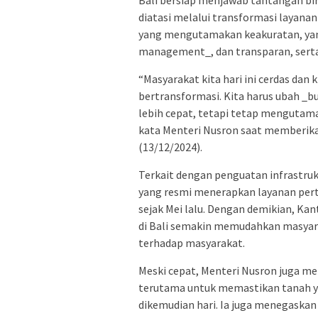
Bali bersiap menjawab tantangan bi
diatasi melalui transformasi layana
yang mengutamakan keakuratan, ya
management_, dan transparan, serta
“Masyarakat kita hari ini cerdas dan k
bertransformasi. Kita harus ubah _bu
lebih cepat, tetapi tetap mengutamak
kata Menteri Nusron saat memberika
(13/12/2024).
Terkait dengan penguatan infrastruk
yang resmi menerapkan layanan pert
sejak Mei lalu. Dengan demikian, Ka
di Bali semakin memudahkan masyar
terhadap masyarakat.
Meski cepat, Menteri Nusron juga me
terutama untuk memastikan tanah y
dikemudian hari. Ia juga menegaskan 