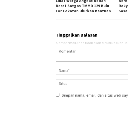
Lihat Warga Angkat Beban
Berk
Berat Satgas TMMD 129 Bulu
Raky
Lor Cekatan Ulurkan Bantuan
Sasar
Tinggalkan Balasan
Alamat email Anda tidak akan dipublikasikan.
Ru
Simpan nama, email, dan situs web say