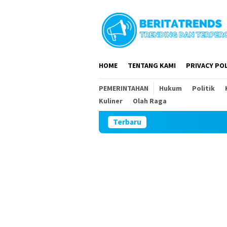
Loncat
ke
konten
HOME
TENTANG KAMI
PRIVACY POL
PEMERINTAHAN
Hukum
Politik
Kuliner
Olah Raga
Terbaru
DPR RI dan D