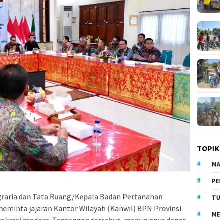
TOPIK
MA
PE
graria dan Tata Ruang/Kepala Badan Pertanahan
TU
eminta jajaran Kantor Wilayah (Kanwil) BPN Provinsi
ME