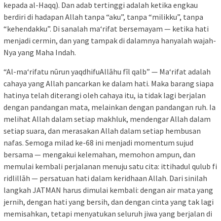
kepada al-Haqq). Dan adab tertinggi adalah ketika engkau
berdiri di hadapan Allah tanpa “aku”, tanpa “milikku”, tanpa
“kehendakku”. Di sanalah ma‘rifat bersemayam — ketika hati
menjadi cermin, dan yang tampak di dalamnya hanyalah wajah-
Nya yang Maha Indah.
“Al-ma‘rifatu nūrun yaqdhifuAllāhu fīl qalb” — Ma‘rifat adalah
cahaya yang Allah pancarkan ke dalam hati. Maka barang siapa
hatinya telah diterangi oleh cahaya itu, ia tidak lagi berjalan
dengan pandangan mata, melainkan dengan pandangan ruh. Ia
melihat Allah dalam setiap makhluk, mendengar Allah dalam
setiap suara, dan merasakan Allah dalam setiap hembusan
nafas. Semoga milad ke-68 ini menjadi momentum sujud
bersama — mengakui kelemahan, memohon ampun, dan
memulai kembali perjalanan menuju satu cita: ittihadul qulub fi
ridlillāh — persatuan hati dalam keridhaan Allah. Dari sinilah
langkah JATMAN harus dimulai kembali: dengan air mata yang
jernih, dengan hati yang bersih, dan dengan cinta yang tak lagi
memisahkan, tetapi menyatukan seluruh jiwa yang berjalan di