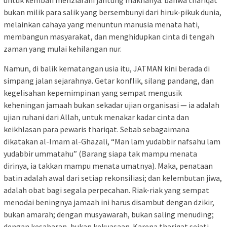
untuk kembali menziarahi jantung maknanya: bahwa thariqat
bukan milik para salik yang bersembunyi dari hiruk-pikuk dunia,
melainkan cahaya yang menuntun manusia menata hati,
membangun masyarakat, dan menghidupkan cinta di tengah
zaman yang mulai kehilangan nur.
Namun, di balik kematangan usia itu, JATMAN kini berada di
simpang jalan sejarahnya. Getar konflik, silang pandang, dan
kegelisahan kepemimpinan yang sempat mengusik
keheningan jamaah bukan sekadar ujian organisasi — ia adalah
ujian ruhani dari Allah, untuk menakar kadar cinta dan
keikhlasan para pewaris thariqat. Sebab sebagaimana
dikatakan al-Imam al-Ghazali, “Man lam yudabbir nafsahu lam
yudabbir ummatahu” (Barang siapa tak mampu menata
dirinya, ia takkan mampu menata umatnya). Maka, penataan
batin adalah awal dari setiap rekonsiliasi; dan kelembutan jiwa,
adalah obat bagi segala perpecahan. Riak-riak yang sempat
menodai beningnya jamaah ini harus disambut dengan dzikir,
bukan amarah; dengan musyawarah, bukan saling menuding;
dengan kesabaran, bukan kekuasaan. Karena thariqat sejati