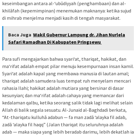
keseimbangan antara al-‘ubūdiyyah (penghambaan) dan al-
khilāfah (kepemimpinan) menemukan maknanya: ketika sujud
di mihrab menjelma menjadi kasih di tengah masyarakat.
Baca Juga
Wakil Gubernur Lampung dr. Jihan Nurlela
Safari Ramadhan Di Kabupaten Pringsewu
Para sufi mengajarkan bahwa syari‘at, thariqat, hakikat, dan
ma‘rifat adalah empat pilar menuju kesempurnaan insan kamil.
Syari‘at adalah kapal yang membawa manusia di lautan amal;
thariqat adalah samudera luas tempat ruh menyelam mencari
rahasia Ilahi; hakikat adalah mutiara yang bersinar di dasar
kesunyian; dan ma‘rifat adalah cahaya yang memancar dari
kedalaman qalbu, ketika seorang salik tidak lagi melihat selain
Allah di balik segala sesuatu. Al-Junaid al-Baghdadi berkata,
“At-thariqatu kulluhā adabun — fa man zadā ‘alayka fil adab,
zadā ‘alayka fil haqq” (Jalan thariqat itu seluruhnya adalah
adab — maka siapa yang lebih beradab darimu, lebih dekatlah ia