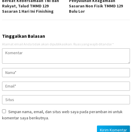
Berkat Kebersamaan TNI dan
Penyuluhan Keagamaan
Rakyat, Talud TMMD 129
Sasaran Non Fisik TMMD 129
Sasaran 1 Hari Ini Finishing
Bulu Lor
Tinggalkan Balasan
Alamat email Anda tidak akan dipublikasikan.
Ruas yang wajib ditandai
*
Simpan nama, email, dan situs web saya pada peramban ini untuk
komentar saya berikutnya.