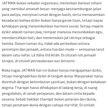
JATMAN bukan sekadar organisasi, melainkan barisan ruhani
yang memikul amanah besar: menjaga kesinambungan jalan
para awliya, menyinari umat dengan kasih, serta menanamkan
kesadaran bahwa dzikir bukan hanya gerak lisan, tetapi napas
kehidupan yang menumbuhkan harmoni sosial. Setiap majelis
dzikir adalah taman jiwa, tempat manusia menundukkan ego,
membersihkan hati, dan menemukan jati dirinya sebagai
hamba. Dalam taman itu, tidak ada perbedaan antara
pemimpin dan jamaah, antara tua dan muda — semuanya larut
dalam satu nafas: Lā ilāha illā Allāh. Di situlah ruh jamaah
terajut, di situlah persaudaraan suci bersemi.
Maka tugas JATMAN hari ini bukan hanya mengajarkan dzikir,
tetapi menghadirkan dzikir di tengah dunia. Masyarakat harus
disentuh dengan kelembutan spiritual, bukan dengan kekakuan
dogma. Thariqat harus dihidupkan di ladang kerja, di ruang
pengabdian, di ranah pelayanan, dan dalam cinta kepada
sesama. Sebab hakikat thariqat bukan pelarian dari dunia,
tetapi penataan dunia dengan cahaya ma‘rifat. Di sinilah