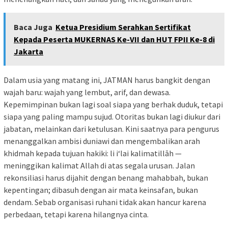
Baca Juga
Ketua Presidium Serahkan Sertifikat
Kepada Peserta MUKERNAS Ke-VII dan HUT FPII Ke-8 di
Jakarta
Dalam usia yang matang ini, JATMAN harus bangkit dengan
wajah baru: wajah yang lembut, arif, dan dewasa.
Kepemimpinan bukan lagi soal siapa yang berhak duduk, tetapi
siapa yang paling mampu sujud. Otoritas bukan lagi diukur dari
jabatan, melainkan dari ketulusan. Kini saatnya para pengurus
menanggalkan ambisi duniawi dan mengembalikan arah
khidmah kepada tujuan hakiki: li i‘lai kalimatillāh —
meninggikan kalimat Allah di atas segala urusan. Jalan
rekonsiliasi harus dijahit dengan benang mahabbah, bukan
kepentingan; dibasuh dengan air mata keinsafan, bukan
dendam. Sebab organisasi ruhani tidak akan hancur karena
perbedaan, tetapi karena hilangnya cinta.