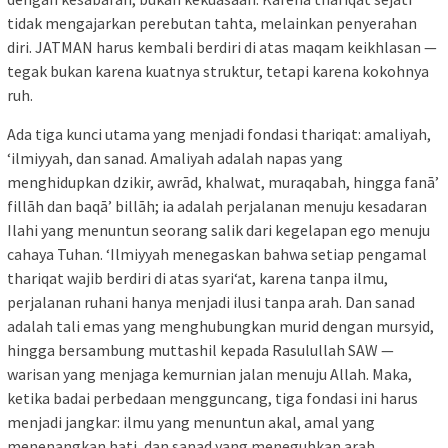
tidak mengajarkan perebutan tahta, melainkan penyerahan
diri. JATMAN harus kembali berdiri di atas maqam keikhlasan —
tegak bukan karena kuatnya struktur, tetapi karena kokohnya
ruh.
Ada tiga kunci utama yang menjadi fondasi thariqat: amaliyah,
‘ilmiyyah, dan sanad. Amaliyah adalah napas yang
menghidupkan dzikir, awrād, khalwat, muraqabah, hingga fanā’
fillāh dan baqā’ billāh; ia adalah perjalanan menuju kesadaran
Ilahi yang menuntun seorang salik dari kegelapan ego menuju
cahaya Tuhan. ‘Ilmiyyah menegaskan bahwa setiap pengamal
thariqat wajib berdiri di atas syari‘at, karena tanpa ilmu,
perjalanan ruhani hanya menjadi ilusi tanpa arah. Dan sanad
adalah tali emas yang menghubungkan murid dengan mursyid,
hingga bersambung muttashil kepada Rasulullah SAW —
warisan yang menjaga kemurnian jalan menuju Allah. Maka,
ketika badai perbedaan mengguncang, tiga fondasi ini harus
menjadi jangkar: ilmu yang menuntun akal, amal yang
menenangkan hati, dan sanad yang meneguhkan arah.