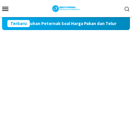
Loncat
Menu
ke
Mobile
konten
 Keluhan Peternak Soal Harga Pakan dan Telur
Terbaru
TAK MAU 