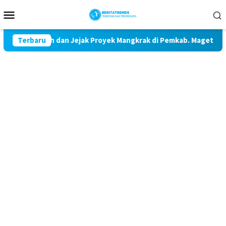
Loncat
Menu
ke
Mobile
konten
anji Indah dan Jejak Proyek Mangkrak di Pemkab. Magetan
Terbaru