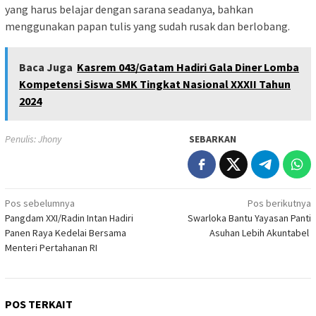
yang harus belajar dengan sarana seadanya, bahkan
menggunakan papan tulis yang sudah rusak dan berlobang.
Baca Juga
Kasrem 043/Gatam Hadiri Gala Diner Lomba
Kompetensi Siswa SMK Tingkat Nasional XXXII Tahun
2024
Penulis: Jhony
SEBARKAN
Navigasi
Pos sebelumnya
Pos berikutnya
Pangdam XXI/Radin Intan Hadiri
Swarloka Bantu Yayasan Panti
pos
Panen Raya Kedelai Bersama
Asuhan Lebih Akuntabel
Menteri Pertahanan RI
POS TERKAIT