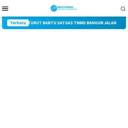
Loncat
Menu
ke
Mobile
konten
KEK INI TURUT BANTU SATGAS TMMD BANGUN JALAN
Terbaru
KERA