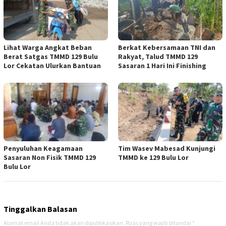
Lihat Warga Angkat Beban
Berkat Kebersamaan TNI dan
Berat Satgas TMMD 129 Bulu
Rakyat, Talud TMMD 129
Lor Cekatan Ulurkan Bantuan
Sasaran 1 Hari Ini Finishing
Penyuluhan Keagamaan
Tim Wasev Mabesad Kunjungi
Sasaran Non Fisik TMMD 129
TMMD ke 129 Bulu Lor
Bulu Lor
Tinggalkan Balasan
Alamat email Anda tidak akan dipublikasikan.
Ruas yang wajib ditandai
*