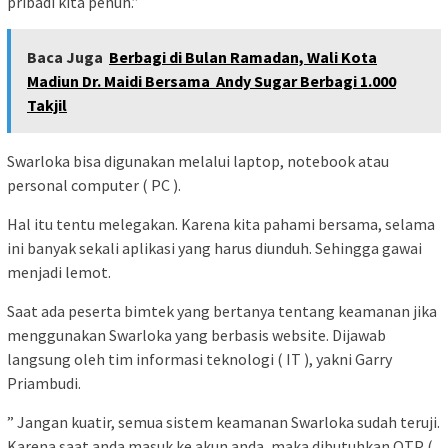
pribadi kita penuh.”
Baca Juga
Berbagi di Bulan Ramadan, Wali Kota
Madiun Dr. Maidi Bersama Andy Sugar Berbagi 1.000
Takjil
Swarloka bisa digunakan melalui laptop, notebook atau
personal computer ( PC ).
Hal itu tentu melegakan. Karena kita pahami bersama, selama
ini banyak sekali aplikasi yang harus diunduh. Sehingga gawai
menjadi lemot.
Saat ada peserta bimtek yang bertanya tentang keamanan jika
menggunakan Swarloka yang berbasis website. Dijawab
langsung oleh tim informasi teknologi ( IT ), yakni Garry
Priambudi.
” Jangan kuatir, semua sistem keamanan Swarloka sudah teruji.
Karena saat anda masuk ke akun anda, maka dibutuhkan OTP (