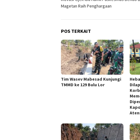
pos
Magetan Raih Penghargaan
POS TERKAIT
Tim Wasev Mabesad Kunjungi
Heba
TMMD ke 129 Bulu Lor
Dila
Korb
Meme
Dipe
Kapo
Aten