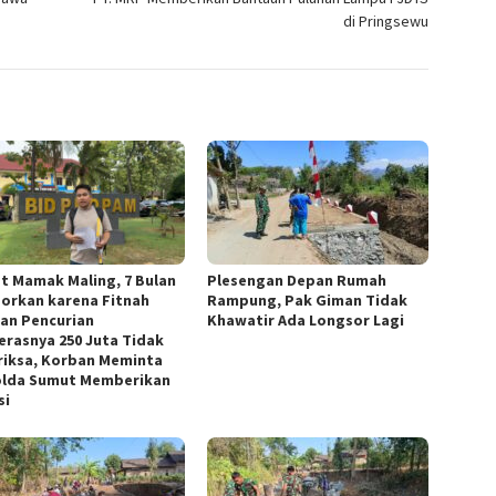
di Pringsewu
t Mamak Maling, 7 Bulan
Plesengan Depan Rumah
porkan karena Fitnah
Rampung, Pak Giman Tidak
an Pencurian
Khawatir Ada Longsor Lagi
rasnya 250 Juta Tidak
riksa, Korban Meminta
lda Sumut Memberikan
si