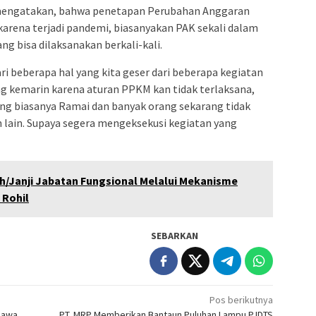
 mengatakan, bahwa penetapan Perubahan Anggaran
arena terjadi pandemi, biasanyakan PAK sekali dalam
g bisa dilaksanakan berkali-kali.
ri beberapa hal yang kita geser dari beberapa kegiatan
ng kemarin karena aturan PPKM kan tidak terlaksana,
ang biasanya Ramai dan banyak orang sekarang tidak
n lain. Supaya segera mengeksekusi kegiatan yang
/Janji Jabatan Fungsional Melalui Mekanisme
 Rohil
SEBARKAN
Pos berikutnya
Bawa
PT. MRP Memberikan Bantaun Puluhan Lampu PJDTS