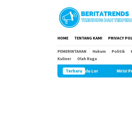
Loncat
ke
konten
HOME
TENTANG KAMI
PRIVACY POL
PEMERINTAHAN
Hukum
Politik
Kuliner
Olah Raga
Kunjungi TMMD ke 129 Bulu Lor
Terbaru
Miris! Propam Polda Sum