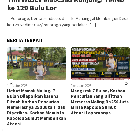
ke 129 Bulu Lor
Ponorogo, beritatrends.co.id – TNI Manunggal Membangun Desa
ke 129 Kodim 0802/Ponorogo yang berlokasi […]
BERITA TERKAIT
«
»
7 Agustus 2026
7 Agustus 2026
7
Hebat Mamak Maling, 7
Mangkrak 7 Bulan, Korban
Bulan Dilaporkan karena
Pencurian Yang Difitnah
R
Fitnah Korban Pencurian
Memeras Maling Rp250 Juta
K
Memerasnya 250 Juta Tidak
Minta Kapolda Sumut
Diperiksa, Korban Meminta
Atensi Laporannya
Kapolda Sumut Memberikan
Atensi