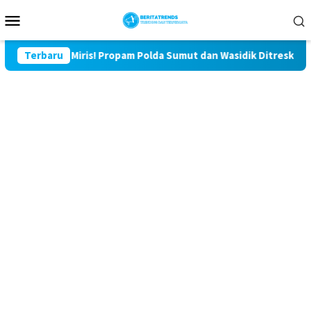
Loncat
Menu
ke
Mobile
konten
Miris! Propam Polda Sumut dan Wasidik Ditreskrimum Diduga
Terbaru