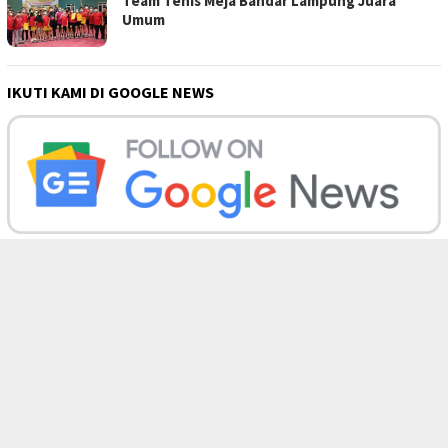
Team Tenis Meja Bandar Lampung Juara
Umum
IKUTI KAMI DI GOOGLE NEWS
POS TERBARU
Tim Wasev Mabesad Kunjungi TMMD ke 129 B…
Miris! Propam Polda Sumut dan Wasidik Di…