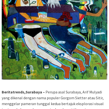
Beritatrends,Surabaya –
Perupa asal Surabaya, Arif Mulyadi
yang dikenal dengan nama populer Gorgom Sietter atau Sitir,
menggelar pameran tunggal kedua bertajuk eksplorasi visual