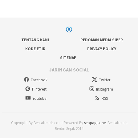
TENTANG KAMI
PEDOMAN MEDIA SIBER
KODE ETIK
PRIVACY POLICY
SITEMAP
JARINGAN SOCIAL
Facebook
Twitter
Pinterest
Instagram
Youtube
RSS
Copyright By Beritatrends.co.id Powered By
seopage.one
| Beritatrends
Berdiri Sejak 2014