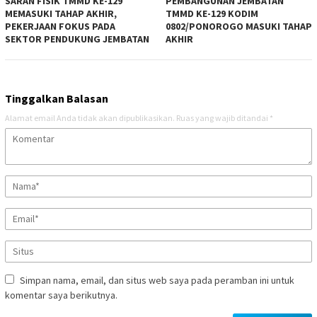
SARAN FISIK TMMD KE-129
PEMBANGUNAN JEMBATAN
MEMASUKI TAHAP AKHIR,
TMMD KE-129 KODIM
PEKERJAAN FOKUS PADA
0802/PONOROGO MASUKI TAHAP
SEKTOR PENDUKUNG JEMBATAN
AKHIR
Tinggalkan Balasan
Alamat email Anda tidak akan dipublikasikan.
Ruas yang wajib ditandai
*
Simpan nama, email, dan situs web saya pada peramban ini untuk
komentar saya berikutnya.