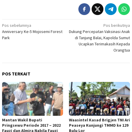
Navigasi
Pos sebelumnya
Pos berikutnya
Anniversary Ke-5 Mojosemi Forest
Dukung Percepatan Vaksinasi Anak
pos
Park
di Tanjung Balai, Kapolda Sumut
Ucapkan Terimakasih Kepada
Orangtua
POS TERKAIT
Mantan Wakil Bupati
Waasintel Kasad Brigjen TNI Ari
Pringsewu Periode 2017 – 2022
Peaseya Kunjungi TMMD ke 129
Fauzi dan Almira Nabila Fauzi
Bulu Lor