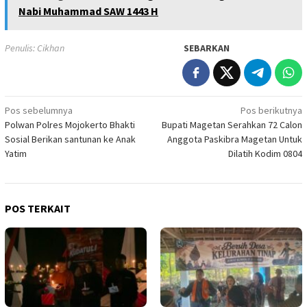
Nabi Muhammad SAW 1443 H
Penulis: Cikhan
SEBARKAN
Navigasi
Pos sebelumnya
Pos berikutnya
Polwan Polres Mojokerto Bhakti
Bupati Magetan Serahkan 72 Calon
pos
Sosial Berikan santunan ke Anak
Anggota Paskibra Magetan Untuk
Yatim
Dilatih Kodim 0804
POS TERKAIT