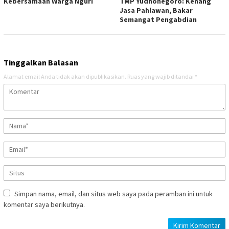
Kebersamaan Warga Nguri
TMP Yudhonegoro: Kenang
Jasa Pahlawan, Bakar
Semangat Pengabdian
Tinggalkan Balasan
Alamat email Anda tidak akan dipublikasikan.
Ruas yang wajib ditandai
*
Simpan nama, email, dan situs web saya pada peramban ini untuk
komentar saya berikutnya.