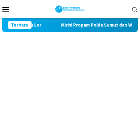
Loncat
Menu
ke
Mobile
konten
29 Bulu Lor
Terbaru
Miris! Propam Polda Sumut dan Wasidik Ditr