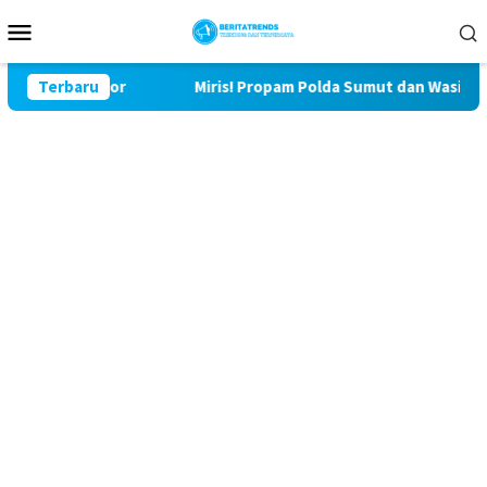
Loncat
Menu
ke
Mobile
konten
9 Bulu Lor
Terbaru
Miris! Propam Polda Sumut dan Wasidik Ditre