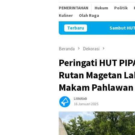
PEMERINTAHAN
Hukum
Politik
Kuliner
Olah Raga
Terbaru
Sambut HUT Kemerdekaan R
Beranda
Dekorasi
Peringati HUT PIP
Rutan Magetan La
Makam Pahlawa
LilikAbdi
16 Januari 2025