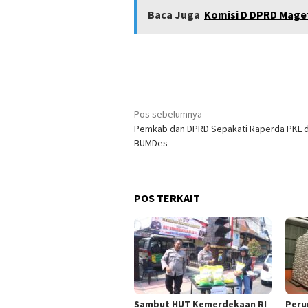
Baca Juga
Komisi D DPRD Maget
Navigasi
Pos sebelumnya
Pemkab dan DPRD Sepakati Raperda PKL 
pos
BUMDes
POS TERKAIT
Sambut HUT Kemerdekaan RI
Peru