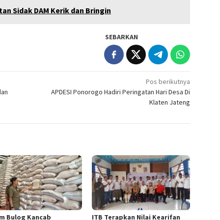
an Sidak DAM Kerik dan Bringin
SEBARKAN
Pos berikutnya
dan
APDESI Ponorogo Hadiri Peringatan Hari Desa Di
Klaten Jateng
m Bulog Kancab
ITB Terapkan Nilai Kearifan