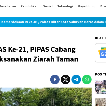
Kesehatan
Pendidikan
Sosial
Teknologi
Gaya Hidup
Bis
I ke-81, Polres Blitar Kota Salurkan Beras dalam Gerakan Pang
IKUTI
AS Ke-21, PIPAS Cabang
ksanakan Ziarah Taman
n
POS T