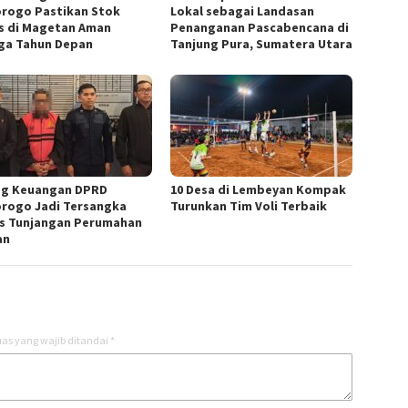
rogo Pastikan Stok
Lokal sebagai Landasan
s di Magetan Aman
Penanganan Pascabencana di
ga Tahun Depan
Tanjung Pura, Sumatera Utara
g Keuangan DPRD
10 Desa di Lembeyan Kompak
rogo Jadi Tersangka
Turunkan Tim Voli Terbaik
s Tunjangan Perumahan
an
as yang wajib ditandai
*