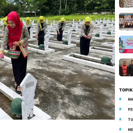
TOPIK
MA
PE
TU
ME