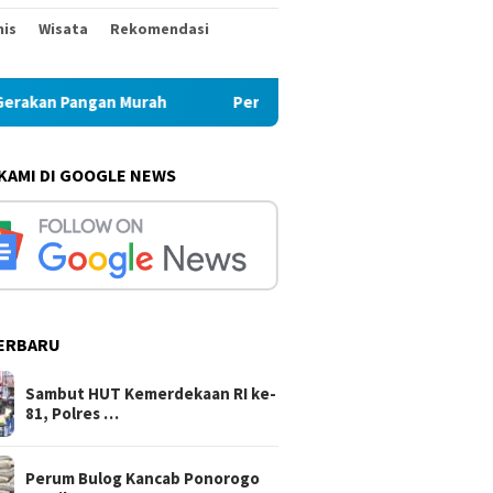
nis
Wisata
Rekomendasi
an Murah
Perum Bulog Kancab Ponorogo Pastikan Stok B
 KAMI DI GOOGLE NEWS
ERBARU
Sambut HUT Kemerdekaan RI ke-
81, Polres …
Perum Bulog Kancab Ponorogo