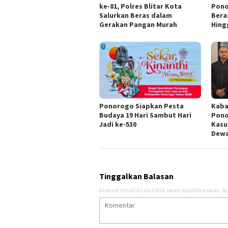
ke-81, Polres Blitar Kota
Pono
Salurkan Beras dalam
Bera
Gerakan Pangan Murah
Hing
Ponorogo Siapkan Pesta
Kaba
Budaya 19 Hari Sambut Hari
Pono
Jadi ke-530
Kasu
Dew
Tinggalkan Balasan
Alamat email Anda tidak akan dipublikasikan.
Ru