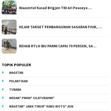
Waasintel Kasad Brigjen TNI Ari Peaseya …
KEJAR TARGET PEMBANGUNAN SASARAN FISIK, …
REHAB RTLH IBU PARMI CAPAI 70 PERSEN, SA…
TOPIK POPULER
MAGETAN
PELANTIKAN
TUBABA
MEDAN* PMKM* SILATURAHMI*
MAGETAN* JAWA TIMUR* KANG WOTO* ASN