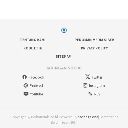
TENTANG KAMI
PEDOMAN MEDIA SIBER
KODE ETIK
PRIVACY POLICY
SITEMAP
JARINGAN SOCIAL
Facebook
Twitter
Pinterest
Instagram
Youtube
RSS
Copyright By Beritatrends.co.id Powered By
seopage.one
| Beritatrends
Berdiri Sejak 2014