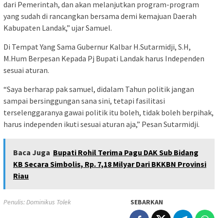
dari Pemerintah, dan akan melanjutkan program-program
yang sudah di rancangkan bersama demi kemajuan Daerah
Kabupaten Landak,” ujar Samuel.
Di Tempat Yang Sama Gubernur Kalbar H.Sutarmidji, S.H,
M.Hum Berpesan Kepada Pj Bupati Landak harus Independen
sesuai aturan.
“Saya berharap pak samuel, didalam Tahun politik jangan
sampai bersinggungan sana sini, tetapi fasilitasi
terselenggaranya gawai politik itu boleh, tidak boleh berpihak,
harus independen ikuti sesuai aturan aja,” Pesan Sutarmidji.
Baca Juga
Bupati Rohil Terima Pagu DAK Sub Bidang
KB Secara Simbolis, Rp. 7,18 Milyar Dari BKKBN Provinsi
Riau
Penulis: Dominikus Tolek
SEBARKAN