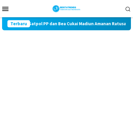
Loncat
Menu
ke
Mobile
konten
BKCHT, Satpol PP dan Bea Cukai Madiun Amanan Ratusan Batang 
Terbaru