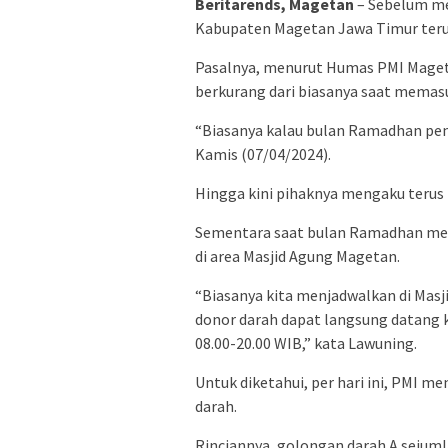
Beritarends, Magetan
– Sebelum me
Kabupaten Magetan Jawa Timur terus
Pasalnya, menurut Humas PMI Mageta
berkurang dari biasanya saat memasu
“Biasanya kalau bulan Ramadhan pe
Kamis (07/04/2024).
Hingga kini pihaknya mengaku terus
Sementara saat bulan Ramadhan men
di area Masjid Agung Magetan.
“Biasanya kita menjadwalkan di Mas
donor darah dapat langsung datang k
08.00-20.00 WIB,” kata Lawuning.
Untuk diketahui, per hari ini, PMI m
darah.
Rinciannya, golongan darah A sejuml