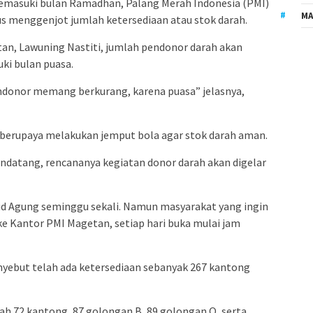
masuki bulan Ramadhan, Palang Merah Indonesia (PMI)
MA
 menggenjot jumlah ketersediaan atau stok darah.
n, Lawuning Nastiti, jumlah pendonor darah akan
ki bulan puasa.
ndonor memang berkurang, karena puasa” jelasnya,
 berupaya melakukan jemput bola agar stok darah aman.
datang, rencananya kegiatan donor darah akan digelar
jid Agung seminggu sekali. Namun masyarakat yang ingin
e Kantor PMI Magetan, setiap hari buka mulai jam
enyebut telah ada ketersediaan sebanyak 267 kantong
ah 72 kantong, 87 golongan B, 89 golongan O, serta