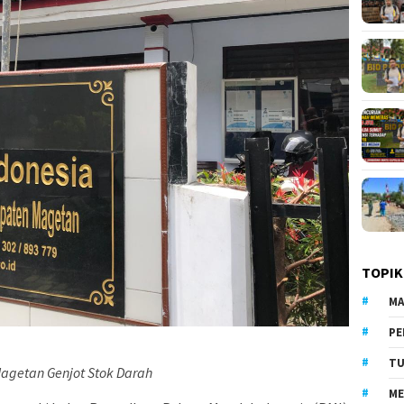
TOPIK
MA
PE
TU
agetan Genjot Stok Darah
ME