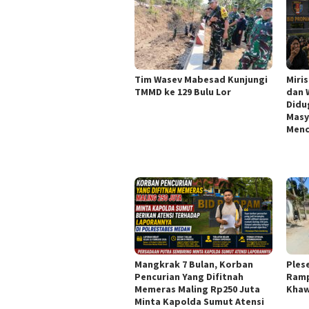
Tim Wasev Mabesad Kunjungi
Miri
TMMD ke 129 Bulu Lor
dan 
Didu
Masy
Menc
Mangkrak 7 Bulan, Korban
Ples
Pencurian Yang Difitnah
Ramp
Memeras Maling Rp250 Juta
Khaw
Minta Kapolda Sumut Atensi