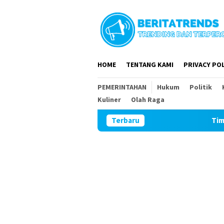
Loncat
ke
konten
HOME
TENTANG KAMI
PRIVACY POL
PEMERINTAHAN
Hukum
Politik
Kuliner
Olah Raga
Terbaru
Tim Wasev Mabesad