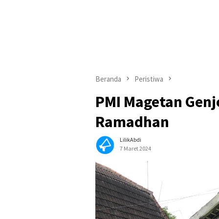
Beranda
Peristiwa
PMI Magetan Genj
Ramadhan
LilikAbdi
7 Maret 2024