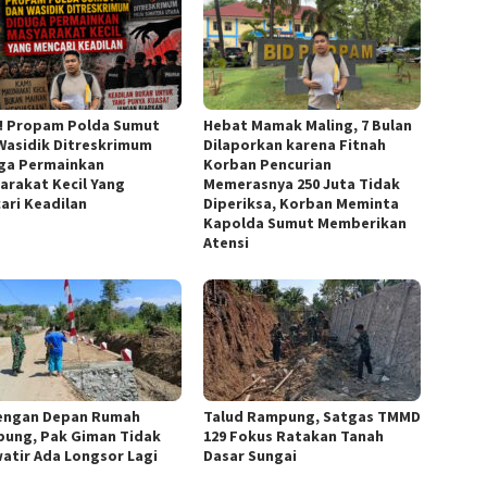
s! Propam Polda Sumut
Hebat Mamak Maling, 7 Bulan
Wasidik Ditreskrimum
Dilaporkan karena Fitnah
ga Permainkan
Korban Pencurian
arakat Kecil Yang
Memerasnya 250 Juta Tidak
ari Keadilan
Diperiksa, Korban Meminta
Kapolda Sumut Memberikan
Atensi
engan Depan Rumah
Talud Rampung, Satgas TMMD
ung, Pak Giman Tidak
129 Fokus Ratakan Tanah
atir Ada Longsor Lagi
Dasar Sungai