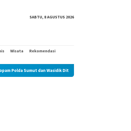
SABTU, 8 AGUSTUS 2026
nis
Wisata
Rekomendasi
ut dan Wasidik Ditreskrimum Diduga Permainkan Masyarakat Keci