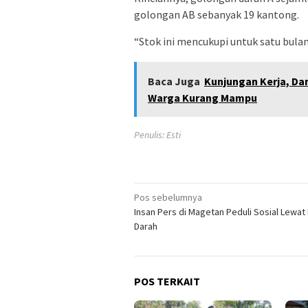
golongan AB sebanyak 19 kantong.
“Stok ini mencukupi untuk satu bula
Baca Juga
Kunjungan Kerja, Da
Warga Kurang Mampu
Penulis: Esti
Navigasi
Pos sebelumnya
Insan Pers di Magetan Peduli Sosial Lewat
pos
Darah
POS TERKAIT