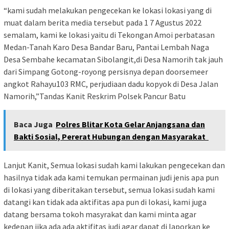
“kami sudah melakukan pengecekan ke lokasi lokasi yang di
muat dalam berita media tersebut pada 1 7 Agustus 2022
semalam, kami ke lokasi yaitu di Tekongan Amoi perbatasan
Medan-Tanah Karo Desa Bandar Baru, Pantai Lembah Naga
Desa Sembahe kecamatan Sibolangit,di Desa Namorih tak jauh
dari Simpang Gotong-royong persisnya depan doorsemeer
angkot Rahayu103 RMC, perjudiaan dadu kopyok di Desa Jalan
Namorih,”Tandas Kanit Reskrim Polsek Pancur Batu
Baca Juga
Polres Blitar Kota Gelar Anjangsana dan
Bakti Sosial, Pererat Hubungan dengan Masyarakat
Lanjut Kanit, Semua lokasi sudah kami lakukan pengecekan dan
hasilnya tidak ada kami temukan permainan judi jenis apa pun
di lokasi yang diberitakan tersebut, semua lokasi sudah kami
datangi kan tidak ada aktifitas apa pun di lokasi, kami juga
datang bersama tokoh masyrakat dan kami minta agar
kedepan jika ada ada aktifitas judi agar dapat di laporkan ke