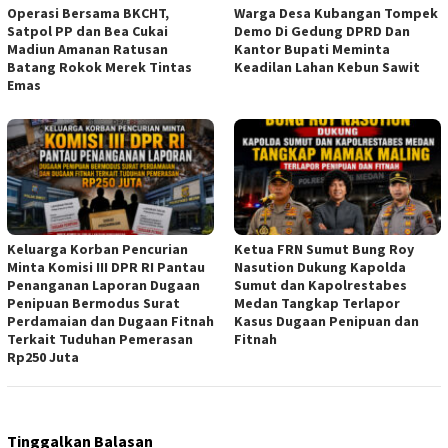
Operasi Bersama BKCHT,
Warga Desa Kubangan Tompek
Satpol PP dan Bea Cukai
Demo Di Gedung DPRD Dan
Madiun Amanan Ratusan
Kantor Bupati Meminta
Batang Rokok Merek Tintas
Keadilan Lahan Kebun Sawit
Emas
Keluarga Korban Pencurian
Ketua FRN Sumut Bung Roy
Minta Komisi III DPR RI Pantau
Nasution Dukung Kapolda
Penanganan Laporan Dugaan
Sumut dan Kapolrestabes
Penipuan Bermodus Surat
Medan Tangkap Terlapor
Perdamaian dan Dugaan Fitnah
Kasus Dugaan Penipuan dan
Terkait Tuduhan Pemerasan
Fitnah
Rp250 Juta
Tinggalkan Balasan