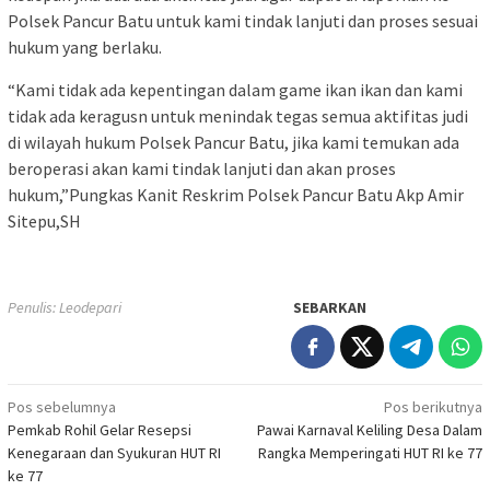
Polsek Pancur Batu untuk kami tindak lanjuti dan proses sesuai
hukum yang berlaku.
“Kami tidak ada kepentingan dalam game ikan ikan dan kami
tidak ada keragusn untuk menindak tegas semua aktifitas judi
di wilayah hukum Polsek Pancur Batu, jika kami temukan ada
beroperasi akan kami tindak lanjuti dan akan proses
hukum,”Pungkas Kanit Reskrim Polsek Pancur Batu Akp Amir
Sitepu,SH
Penulis: Leodepari
SEBARKAN
Navigasi
Pos sebelumnya
Pos berikutnya
Pemkab Rohil Gelar Resepsi
Pawai Karnaval Keliling Desa Dalam
pos
Kenegaraan dan Syukuran HUT RI
Rangka Memperingati HUT RI ke 77
ke 77