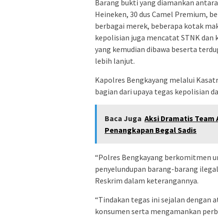
Barang bukti yang diamankan antara l
Heineken, 30 dus Camel Premium, b
berbagai merek, beberapa kotak maka
kepolisian juga mencatat STNK dan k
yang kemudian dibawa beserta terdu
lebih lanjut.
Kapolres Bengkayang melalui Kasat
bagian dari upaya tegas kepolisian d
Baca Juga
Aksi Dramatis Team 
Penangkapan Begal Sadis
“Polres Bengkayang berkomitmen u
penyelundupan barang-barang ilegal
Reskrim dalam keterangannya.
“Tindakan tegas ini sejalan dengan 
konsumen serta mengamankan perbat