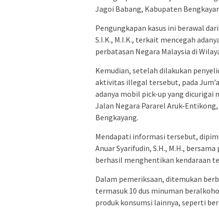
Jagoi Babang, Kabupaten Bengkayan
Pengungkapan kasus ini berawal dar
S.I.K., M.I.K., terkait mencegah adan
perbatasan Negara Malaysia di Wila
Kemudian, setelah dilakukan penyeli
aktivitas illegal tersebut, pada Jum’
adanya mobil pick-up yang dicurigai
Jalan Negara Pararel Aruk-Entikong
Bengkayang.
Mendapati informasi tersebut, dipi
Anuar Syarifudin, S.H., M.H., bersama
berhasil menghentikan kendaraan te
Dalam pemeriksaan, ditemukan berba
termasuk 10 dus minuman beralkoho
produk konsumsi lainnya, seperti ber