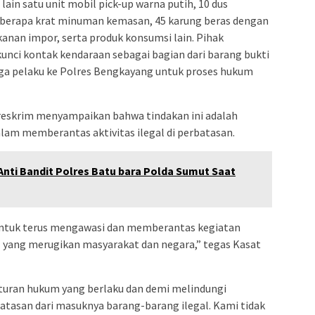
ain satu unit mobil pick-up warna putih, 10 dus
eberapa krat minuman kemasan, 45 karung beras dengan
nan impor, serta produk konsumsi lain. Pihak
unci kontak kendaraan sebagai bagian dari barang bukti
ga pelaku ke Polres Bengkayang untuk proses hukum
reskrim menyampaikan bahwa tindakan ini adalah
alam memberantas aktivitas ilegal di perbatasan.
Anti Bandit Polres Batu bara Polda Sumut Saat
ntuk terus mengawasi dan memberantas kegiatan
 yang merugikan masyarakat dan negara,” tegas Kasat
aturan hukum yang berlaku dan demi melindungi
asan dari masuknya barang-barang ilegal. Kami tidak