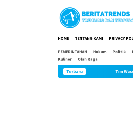
Loncat
ke
konten
HOME
TENTANG KAMI
PRIVACY POL
PEMERINTAHAN
Hukum
Politik
Kuliner
Olah Raga
Terbaru
Tim Wasev Mabesad Kunjungi 