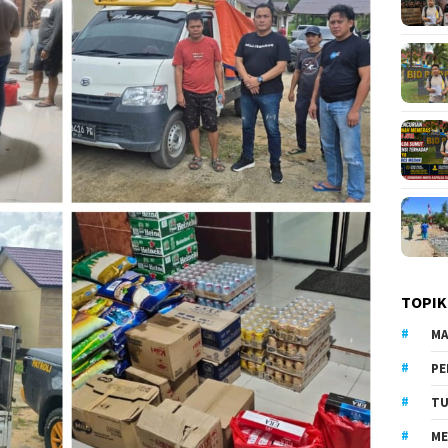
TOPIK
MA
PE
TU
ME