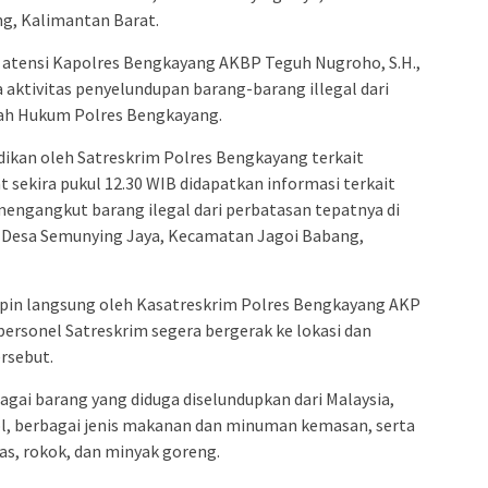
g, Kalimantan Barat.
i atensi Kapolres Bengkayang AKBP Teguh Nugroho, S.H.,
ya aktivitas penyelundupan barang-barang illegal dari
yah Hukum Polres Bengkayang.
dikan oleh Satreskrim Polres Bengkayang terkait
at sekira pukul 12.30 WIB didapatkan informasi terkait
 mengangkut barang ilegal dari perbatasan tepatnya di
, Desa Semunying Jaya, Kecamatan Jagoi Babang,
mpin langsung oleh Kasatreskrim Polres Bengkayang AKP
 personel Satreskrim segera bergerak ke lokasi dan
rsebut.
gai barang yang diduga diselundupkan dari Malaysia,
l, berbagai jenis makanan dan minuman kemasan, serta
as, rokok, dan minyak goreng.