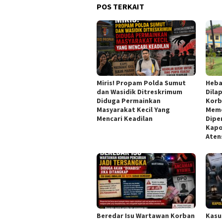
POS TERKAIT
Miris! Propam Polda Sumut
Heba
dan Wasidik Ditreskrimum
Dila
Diduga Permainkan
Korb
Masyarakat Kecil Yang
Meme
Mencari Keadilan
Dipe
Kapo
Aten
Beredar Isu Wartawan Korban
Kasu