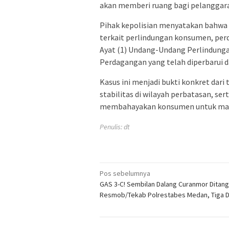
akan memberi ruang bagi pelanggara
Pihak kepolisian menyatakan bahwa
terkait perlindungan konsumen, per
Ayat (1) Undang-Undang Perlindung
Perdagangan yang telah diperbarui 
Kasus ini menjadi bukti konkret da
stabilitas di wilayah perbatasan, s
membahayakan konsumen untuk masu
Penulis: dt
Navigasi
Pos sebelumnya
GAS 3-C! Sembilan Dalang Curanmor Ditan
pos
Resmob/Tekab Polrestabes Medan, Tiga 