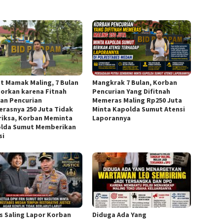
t Mamak Maling, 7 Bulan
Mangkrak 7 Bulan, Korban
porkan karena Fitnah
Pencurian Yang Difitnah
an Pencurian
Memeras Maling Rp250 Juta
rasnya 250 Juta Tidak
Minta Kapolda Sumut Atensi
riksa, Korban Meminta
Laporannya
lda Sumut Memberikan
si
s Saling Lapor Korban
Diduga Ada Yang