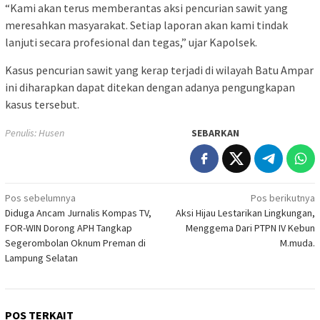
“Kami akan terus memberantas aksi pencurian sawit yang
meresahkan masyarakat. Setiap laporan akan kami tindak
lanjuti secara profesional dan tegas,” ujar Kapolsek.
Kasus pencurian sawit yang kerap terjadi di wilayah Batu Ampar
ini diharapkan dapat ditekan dengan adanya pengungkapan
kasus tersebut.
Penulis: Husen
SEBARKAN
Navigasi
Pos sebelumnya
Pos berikutnya
Diduga Ancam Jurnalis Kompas TV,
Aksi Hijau Lestarikan Lingkungan,
pos
FOR-WIN Dorong APH Tangkap
Menggema Dari PTPN IV Kebun
Segerombolan Oknum Preman di
M.muda.
Lampung Selatan
POS TERKAIT