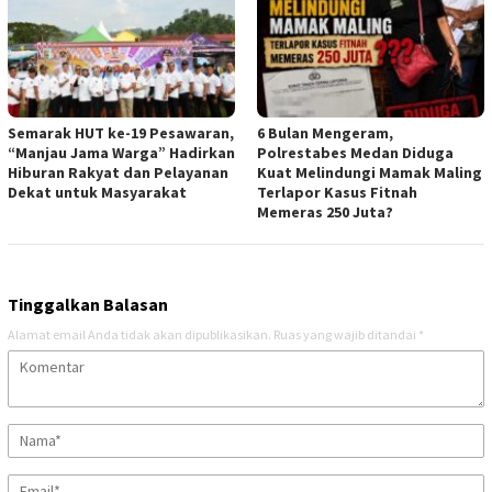
Semarak HUT ke-19 Pesawaran,
6 Bulan Mengeram,
“Manjau Jama Warga” Hadirkan
Polrestabes Medan Diduga
Hiburan Rakyat dan Pelayanan
Kuat Melindungi Mamak Maling
Dekat untuk Masyarakat
Terlapor Kasus Fitnah
Memeras 250 Juta?
Tinggalkan Balasan
Alamat email Anda tidak akan dipublikasikan.
Ruas yang wajib ditandai
*