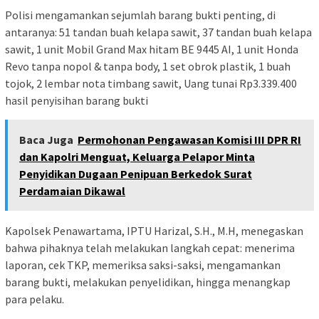
Polisi mengamankan sejumlah barang bukti penting, di
antaranya: 51 tandan buah kelapa sawit, 37 tandan buah kelapa
sawit, 1 unit Mobil Grand Max hitam BE 9445 AI, 1 unit Honda
Revo tanpa nopol & tanpa body, 1 set obrok plastik, 1 buah
tojok, 2 lembar nota timbang sawit, Uang tunai Rp3.339.400
hasil penyisihan barang bukti
Baca Juga
Permohonan Pengawasan Komisi III DPR RI
dan Kapolri Menguat, Keluarga Pelapor Minta
Penyidikan Dugaan Penipuan Berkedok Surat
Perdamaian Dikawal
Kapolsek Penawartama, IPTU Harizal, S.H., M.H, menegaskan
bahwa pihaknya telah melakukan langkah cepat: menerima
laporan, cek TKP, memeriksa saksi-saksi, mengamankan
barang bukti, melakukan penyelidikan, hingga menangkap
para pelaku.