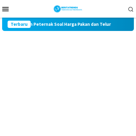
Loncat
Menu
ke
Mobile
konten
luhan Peternak Soal Harga Pakan dan Telur
Terbaru
TAK MAU KAL