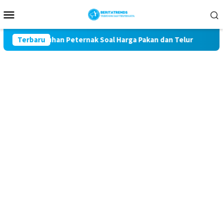
Loncat
Menu
ke
Mobile
konten
l Keluhan Peternak Soal Harga Pakan dan Telur
Terbaru
TAK MAU