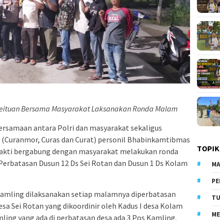
Seituan Bersama Masyarakat Laksanakan Ronda Malam
ersamaan antara Polri dan masyarakat sekaligus
C (Curanmor, Curas dan Curat) personil Bhabinkamtibmas
TOPIK
hakti bergabung dengan masyarakat melakukan ronda
Perbatasan Dusun 12 Ds Sei Rotan dan Dusun 1 Ds Kolam
MA
3
PE
kamling dilaksanakan setiap malamnya diperbatasan
TU
esa Sei Rotan yang dikoordinir oleh Kadus I desa Kolam
ME
mling yang ada di perbatasan desa ada 3 Pos Kamling.