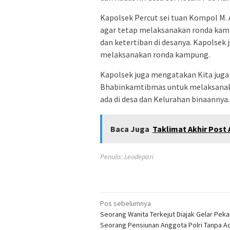
Kapolsek Percut sei tuan Kompol M
agar tetap melaksanakan ronda kam
dan ketertiban di desanya. Kapolsek
melaksanakan ronda kampung.
Kapolsek juga mengatakan Kita juga
Bhabinkamtibmas untuk melaksanak
ada di desa dan Kelurahan binaannya.
Baca Juga
Taklimat Akhir Post A
Penulis: Leodepari
Navigasi
Pos sebelumnya
Seorang Wanita Terkejut Diajak Gelar Peka
pos
Seorang Pensiunan Anggota Polri Tanpa A