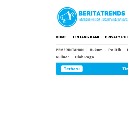
Loncat
ke
konten
HOME
TENTANG KAMI
PRIVACY POL
PEMERINTAHAN
Hukum
Politik
Kuliner
Olah Raga
Terbaru
Tim Wasev Mabes