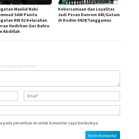
ngatan Maulid Nabi
Kebersamaan dan Loyalitas
mmad SAW Panita
Jadi Pesan Danrem 043/Gatam
ngatan RW 02 Kelurahan
di Kodim 0424/Tanggamus
ran Hadirkan Gus Bahru
n Abdillah
as yang wajib ditandai
*
a pada peramban ini untuk komentar saya berikutnya.