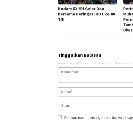
Kodam XXI/RI Gelar Doa
Peri
Bersama Peringati HUT ke-80
Muha
TNI
Peri
Tamb
Ulwa
Tinggalkan Balasan
Alamat email Anda tidak akan dipublikasikan.
Ru
Simpan nama, email, dan situs web say